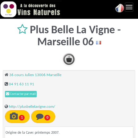
Toggl
navig
Plus Belle La Vigne -
Marseille 06
36 cours Julien 13006 Marseille
04 91 63 11 91
Contacter par mail
http://plusbellelavigne.com/
1
0
Origine de la Cave: printemps 2007.