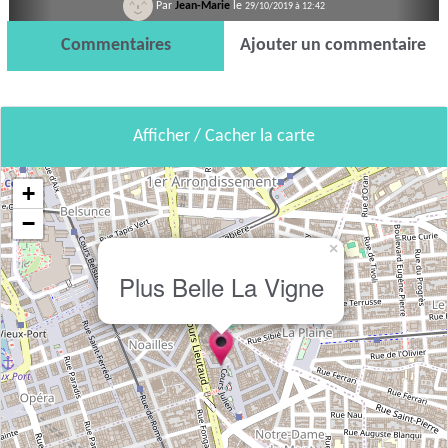
Par
Jean-Marie
le
29/10/2019 à 12:42
Commentaires
Ajouter un commentaire
Afficher / Cacher la carte
+
−
×
Plus Belle La Vigne