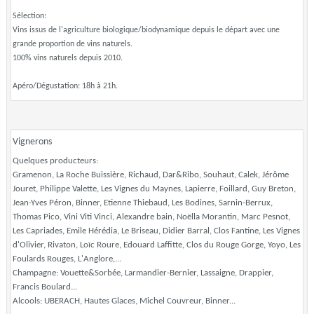
Sélection:
Vins issus de l'agriculture biologique/biodynamique depuis le départ avec une
grande proportion de vins naturels.
100% vins naturels depuis 2010.
Apéro/Dégustation: 18h à 21h.
Vignerons
Quelques producteurs:
Gramenon, La Roche Buissière, Richaud, Dar&Ribo, Souhaut, Calek, Jérôme
Jouret, Philippe Valette, Les Vignes du Maynes, Lapierre, Foillard, Guy Breton,
Jean-Yves Péron, Binner, Etienne Thiebaud, Les Bodines, Sarnin-Berrux,
Thomas Pico, Vini Viti Vinci, Alexandre bain, Noëlla Morantin, Marc Pesnot,
Les Capriades, Emile Hérédia, Le Briseau, Didier Barral, Clos Fantine, Les Vignes
d'Olivier, Rivaton, Loïc Roure, Edouard Laffitte, Clos du Rouge Gorge, Yoyo, Les
Foulards Rouges, L'Anglore,...
Champagne: Vouette&Sorbée, Larmandier-Bernier, Lassaigne, Drappier,
Francis Boulard...
Alcools: UBERACH, Hautes Glaces, Michel Couvreur, Binner...