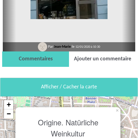
Par
Jean-Marie
le
12/01/2020 à 10:30
Commentaires
Ajouter un commentaire
Afficher / Cacher la carte
+
×
−
Origine. Natürliche
Weinkultur