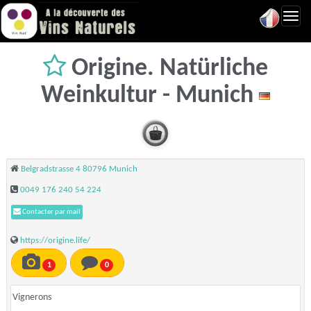
Toggl
navig
Origine. Natürliche
Weinkultur - Munich
Belgradstrasse 4 80796 Munich
0049 176 240 54 224
Contacter par mail
https://origine.life/
1
0
Vignerons