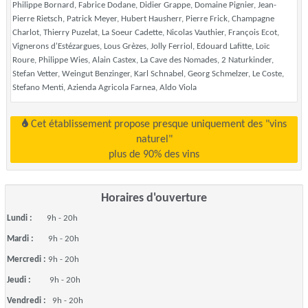
Philippe Bornard, Fabrice Dodane, Didier Grappe, Domaine Pignier, Jean-
Pierre Rietsch, Patrick Meyer, Hubert Hausherr, Pierre Frick, Champagne
Charlot, Thierry Puzelat, La Soeur Cadette, Nicolas Vauthier, François Ecot,
Vignerons d'Estézargues, Lous Grèzes, Jolly Ferriol, Edouard Lafitte, Loïc
Roure, Philippe Wies, Alain Castex, La Cave des Nomades, 2 Naturkinder,
Stefan Vetter, Weingut Benzinger, Karl Schnabel, Georg Schmelzer, Le Coste,
Stefano Menti, Azienda Agricola Farnea, Aldo Viola
Cet établissement propose presque uniquement des "vins
naturel"
plus de 90% des vins
Horaires d'ouverture
Lundi :
9h - 20h
Mardi :
9h - 20h
Mercredi :
9h - 20h
Jeudi :
9h - 20h
Vendredi :
9h - 20h