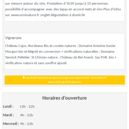
sur mesure autour du vins. Prestation d'1h30 jusqu'à 10 personnes,
possibilité d'accompagner avec des tapas en accord mets et vins Plus d'infos
sur www.onvinature.fr onglet dégustation à domicile
Vignerons
Château Cajus, Bordeaux Bio et cuvées natures ; Domaine Antoine Sunier ,
Morgon bio et Régnié en conversion + vinifications naturelles ; Domaine
Yannick Pelletier, St Chinian nature ; Château de Bel Avenir, Sas PUR, bio +
vinification nature et sans souffre ajouté
Cet établissement propose une grosse majorité de "vins naturel"
entre 50% et 90% des vins
Horaires d'ouverture
Lundi :
13h - 22h
Mardi :
9h - 22h
Mercredi :
9h - 22h