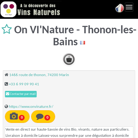
Toggl
navig
On VI'Nature - Thonon-les-
Bains
1466 route de thonon, 74200 Marin
+33 6 99 09 90 41
Contacter par mail
https://www.onvinature.fr/
0
0
Vente en direct sur haute-Savoie de vins Bio, vivants, nature aux particuliers.
Livraison à domicile Laissez-vous surprendre par une dégustation à domicile