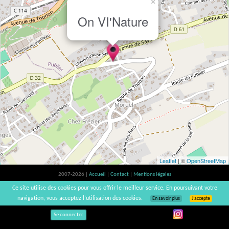
×
On VI'Nature
Leaflet
| ©
OpenStreetMap
2007-2026 |
Accueil
|
Contact
|
Mentions légales
L'abus d'alcool est dangereux pour la santé, à consommer avec modération. |
Ce site utilise des cookies pour vous offrir le meilleur service. En poursuivant votre
vinsnaturels | v3.12
navigation, vous acceptez l’utilisation des cookies.
En savoir plus
J’accepte
Se connecter