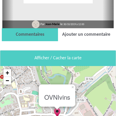
Par
Jean-Marie
le
30/10/2019 à 12:00
Commentaires
Ajouter un commentaire
Afficher / Cacher la carte
+
−
×
OVNIvins