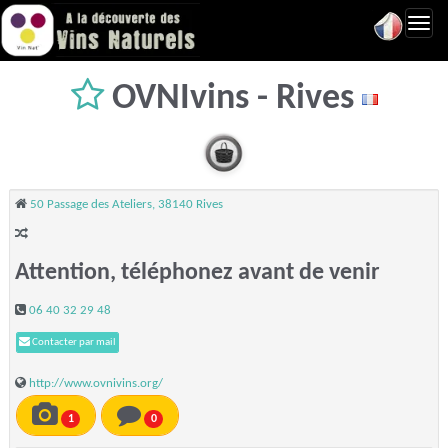
Toggl
navig
OVNIvins - Rives
50 Passage des Ateliers, 38140 Rives
Attention, téléphonez avant de venir
06 40 32 29 48
Contacter par mail
http://www.ovnivins.org/
1
0