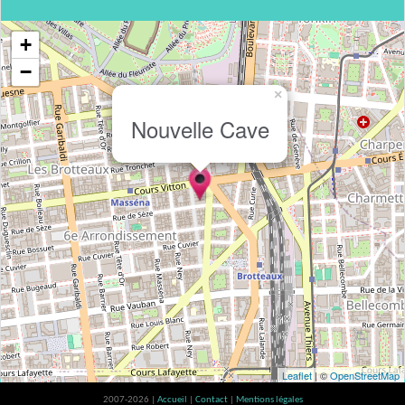
+
−
×
Nouvelle Cave
Leaflet
| ©
OpenStreetMap
2007-2026 |
Accueil
|
Contact
|
Mentions légales