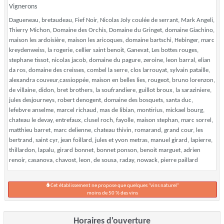
Vignerons
Dagueneau, bretaudeau, Fief Noir, Nicolas Joly coulée de serrant, Mark Angeli,
Thierry Michon, Domaine des Orchis, Domaine du Gringet, domaine Giachino,
maison les ardoisière, maison les aricoques, domaine bartschi, Hebinger, marc
kreydenweiss, la rogerie, cellier saint benoit, Ganevat, Les bottes rouges,
stephane tissot, nicolas jacob, domaine du pagure, zeroine, leon barral, elian
da ros, domaine des creisses, combel la serre, clos larrouyat, sylvain pataille,
alexandra couveur,cassioppée, maison en belles lies, rougeot, bruno lorenzon,
de villaine, didon, bret brothers, la soufrandiere, guillot broux, la saraziniere,
jules desjourneys, robert denogent, domaine des bosquets, santa duc,
lefebvre anselme, marcel richaud, mas de libian, montirius, mickael bourg,
chateau le devay, entrefaux, clusel roch, fayolle, maison stephan, marc sorrel,
matthieu barret, marc delienne, chateau thivin, romarand, grand cour, les
bertrand, saint cyr, jean foillard, jules et yvon metras, manuel girard, lapierre,
thillardon, lapalu, girard bonnet, bonnet ponson, benoit marguet, adrien
renoir, casanova, chavost, leon, de sousa, raday, nowack, pierre paillard
Cet établissement ne propose que quelques "vins naturel"
moins de 50 % des vins
Horaires d'ouverture