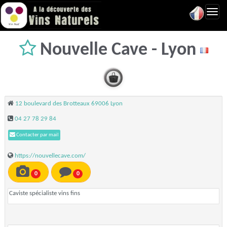
Toggl
navig
Nouvelle Cave - Lyon
12 boulevard des Brotteaux 69006 Lyon
04 27 78 29 84
Contacter par mail
https://nouvellecave.com/
0
0
Caviste spécialiste vins fins