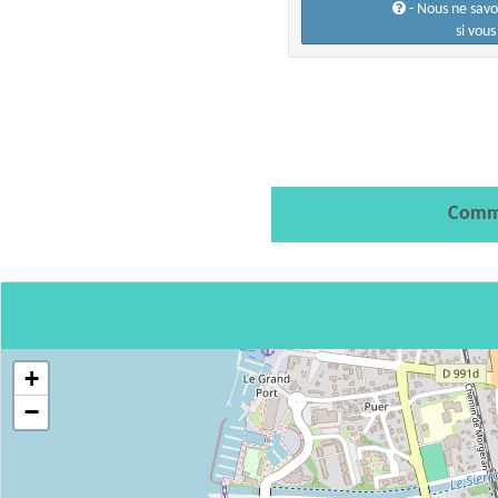
- Nous ne sav
si vou
Comm
+
−