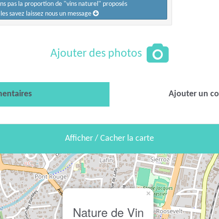
ons pas la proportion de "vins naturel" proposés
s les savez laissez nous un message
Ajouter des photos
entaires
Ajouter un c
Afficher / Cacher la carte
×
Nature de Vin