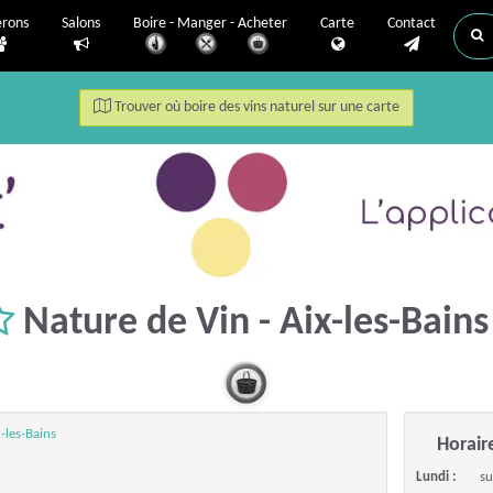
erons
Salons
Boire - Manger - Acheter
Carte
Contact
Trouver où boire des vins naturel sur une carte
Nature de Vin - Aix-les-Bain
-les-Bains
Horair
Lundi :
su