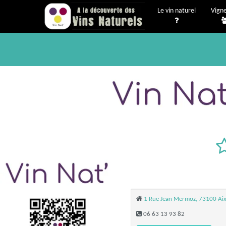
Le vin naturel
Vign
1 Rue Jean Mermoz, 73100 Aix
06 63 13 93 82