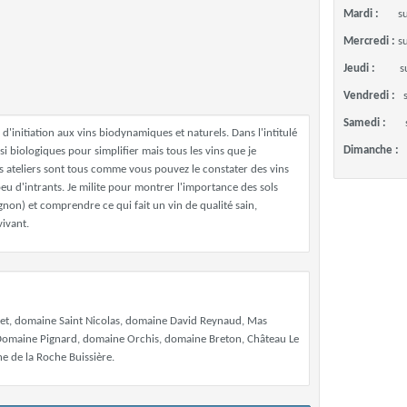
Mardi :
s
Mercredi :
s
Jeudi :
s
Vendredi :
Samedi :
 d'initiation aux vins biodynamiques et naturels. Dans l'intitulé
Dimanche :
si biologiques pour simplifier mais tous les vins que je
es ateliers sont tous comme vous pouvez le constater des vins
u d'intrants. Je milite pour montrer l'importance des sols
non) et comprendre ce qui fait un vin de qualité sain,
vivant.
et, domaine Saint Nicolas, domaine David Reynaud, Mas
Domaine Pignard, domaine Orchis, domaine Breton, Château Le
 de la Roche Buissière.