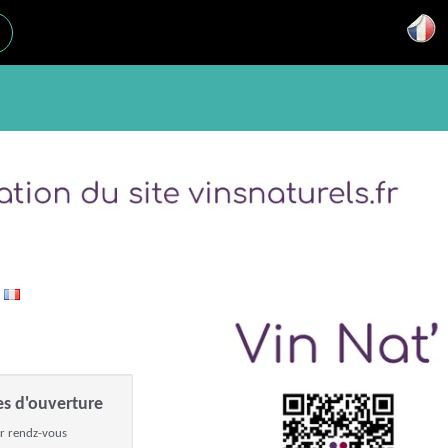
s
es d'ouverture
r rendz-vous