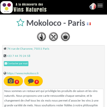
Toggl
navig
Mokoloco - Paris
74 rue de Charonne, 75011 Paris
+33 7 44 70 24 58
Contacter par mail
https://www.mokoloco.fr
0
0
Nous sommes un restaurant qui privilégie les produits de saison et les vins
naturels. Nous proposons une carte renouvelée chaque semaine, et le
changement de chef tous les six mois nous permet d'associer les vins à une
grande variété de mets. Nous souhaitons rester fidèles à notre philosophie