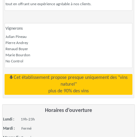
tout en offrant une expérience agréable à nos clients.
Vignerons
Julian Pineau
Pierre Andrey
Renaud Boyer
Marie Bourdon
No Control
Cet établissement propose presque uniquement des "vins
naturel"
plus de 90% des vins
Horaires d'ouverture
Lundi :
19h-23h
Mardi :
Fermé