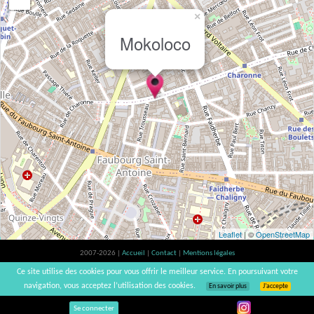
×
Mokoloco
Leaflet
| ©
OpenStreetMap
2007-2026 |
Accueil
|
Contact
|
Mentions légales
L'abus d'alcool est dangereux pour la santé, à consommer avec modération. |
Ce site utilise des cookies pour vous offrir le meilleur service. En poursuivant votre
vinsnaturels | v3.12
navigation, vous acceptez l’utilisation des cookies.
En savoir plus
J’accepte
Se connecter