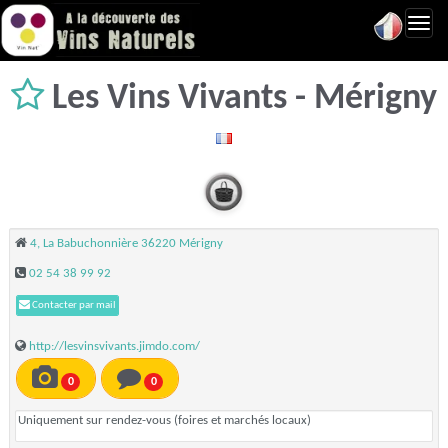
Toggl
navig
Les Vins Vivants - Mérigny
4, La Babuchonnière 36220 Mérigny
02 54 38 99 92
Contacter par mail
http://lesvinsvivants.jimdo.com/
0
0
Uniquement sur rendez-vous (foires et marchés locaux)