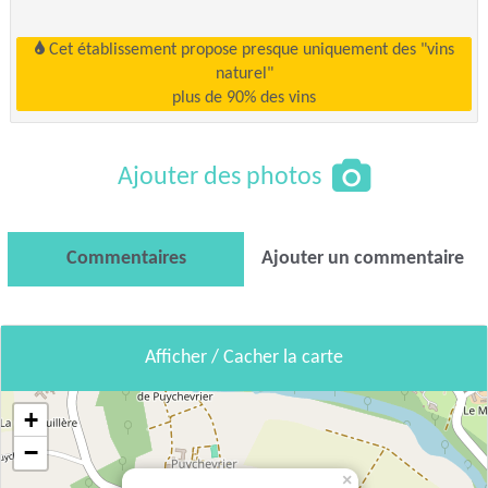
Cet établissement propose presque uniquement des "vins
naturel"
plus de 90% des vins
Ajouter des photos
Commentaires
Ajouter un commentaire
Afficher / Cacher la carte
+
−
×