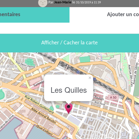
Par
Jean-Marie
le
31/10/2019 à 11:39
entaires
Ajouter un c
Afficher / Cacher la carte
×
Les Quilles