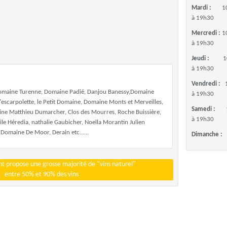
Mardi :
1
à 19h30
Mercredi :
1
à 19h30
Jeudi :
1
à 19h30
Vendredi :
Domaine Turenne, Domaine Padié, Danjou Banessy,Domaine
à 19h30
'escarpolette, le Petit Domaine, Domaine Monts et Merveilles,
Samedi :
e Matthieu Dumarcher, Clos des Mourres, Roche Buissière,
à 19h30
 Héredia, nathalie Gaubicher, Noella Morantin Julien
Domaine De Moor, Derain etc......
Dimanche :
t propose une grosse majorité de "vins naturel"
entre 50% et 90% des vins