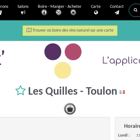
erons
Salons
Boire - Manger - Acheter
Carte
Contact
Trouver où boire des vins naturel sur une carte
Les Quilles - Toulon
Horair
Lundi :
1