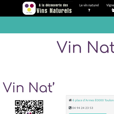
Le vin naturel
Vign
6 place d'Armes 83000 Toulon
04 94 24 23 53