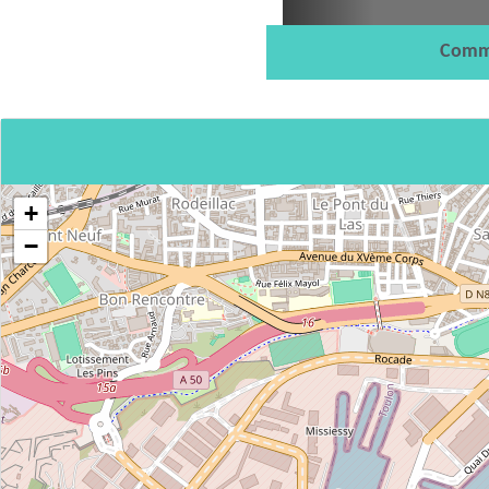
Comm
+
−