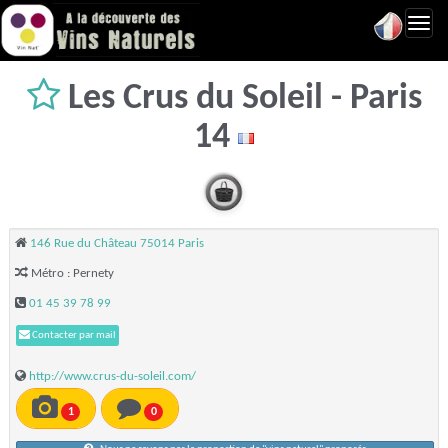
Toggl
navig
Les Crus du Soleil - Paris
14
146 Rue du Château 75014 Paris
Métro : Pernety
01 45 39 78 99
Contacter par mail
http://www.crus-du-soleil.com/
1
0