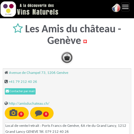
Toggl
navig
Les Amis du château -
Genève
Avenue de Champel 73, 1206 Genève
+41 79 212 40 26
Contacter par mail
http://amisduchateau.ch/
0
0
Local de vente/retrait : Ports Francs de Genève, 6A rte du Grand Lancy, 1212
Grand Lancy GENEVE Tél. 079 212 40 26