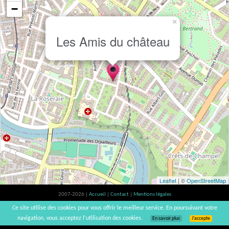
−
×
Les Amis du château
Leaflet
| ©
OpenStreetMap
2007-2026 |
Accueil
|
Contact
|
Mentions légales
L'abus d'alcool est dangereux pour la santé, à consommer avec modération. |
Ce site utilise des cookies pour vous offrir le meilleur service. En poursuivant votre
vinsnaturels | v3.12
navigation, vous acceptez l’utilisation des cookies.
En savoir plus
J’accepte