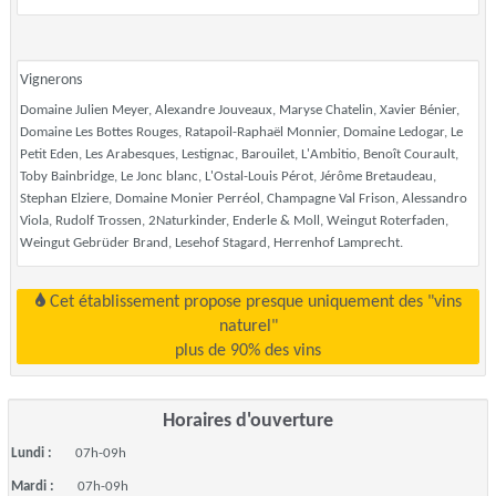
Vignerons
Domaine Julien Meyer, Alexandre Jouveaux, Maryse Chatelin, Xavier Bénier,
Domaine Les Bottes Rouges, Ratapoil-Raphaël Monnier, Domaine Ledogar, Le
Petit Eden, Les Arabesques, Lestignac, Barouilet, L'Ambitio, Benoît Courault,
Toby Bainbridge, Le Jonc blanc, L'Ostal-Louis Pérot, Jérôme Bretaudeau,
Stephan Elziere, Domaine Monier Perréol, Champagne Val Frison, Alessandro
Viola, Rudolf Trossen, 2Naturkinder, Enderle & Moll, Weingut Roterfaden,
Weingut Gebrüder Brand, Lesehof Stagard, Herrenhof Lamprecht.
Cet établissement propose presque uniquement des "vins
naturel"
plus de 90% des vins
Horaires d'ouverture
Lundi :
07h-09h
Mardi :
07h-09h