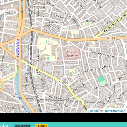
Leaflet
| ©
OpenStreetMap
ookies.
En savoir plus
J’accepte