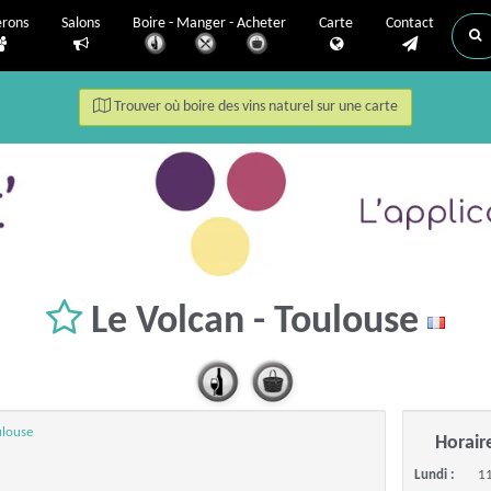
erons
Salons
Boire - Manger - Acheter
Carte
Contact
Trouver où boire des vins naturel sur une carte
Le Volcan - Toulouse
ulouse
Horair
Lundi :
11