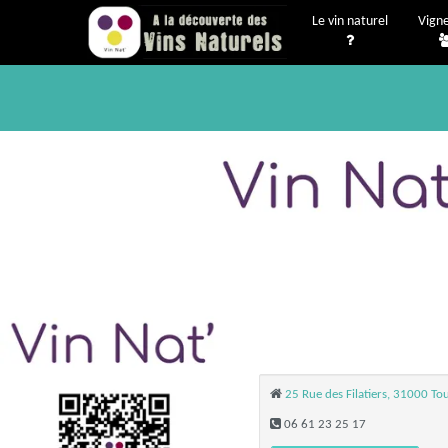
Le vin naturel
Vign
25 Rue des Filatiers, 31000 To
06 61 23 25 17