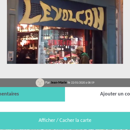
Par
Jean-Marie
le
22/01/2020 à 08:59
entaires
Ajouter un c
Afficher / Cacher la carte