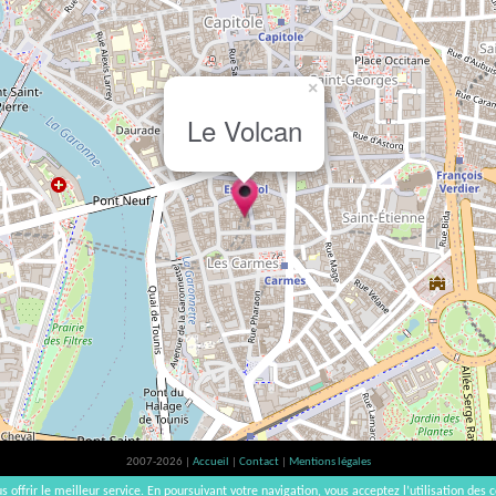
×
Le Volcan
2007-2026 |
Accueil
|
Contact
|
Mentions légales
L'abus d'alcool est dangereux pour la santé, à consommer avec modération. | vinsnaturels | v3.12
s offrir le meilleur service. En poursuivant votre navigation, vous acceptez l’utilisation des c