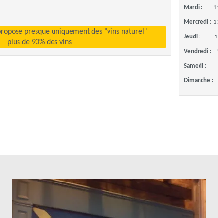
Mardi :
1
Mercredi :
1
propose presque uniquement des "vins naturel"
Jeudi :
1
plus de 90% des vins
Vendredi :
Samedi :
Dimanche :