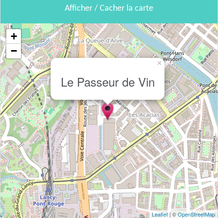
Afficher / Cacher la carte
+
−
×
Le Passeur de Vin
Leaflet
| ©
OpenStreetMap