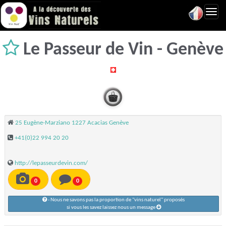
Toggl
navig
Le Passeur de Vin - Genève
25 Eugène-Marziano 1227 Acacias Genève
+41(0)22 994 20 20
http://lepasseurdevin.com/
0
0
- Nous ne savons pas la proportion de "vins naturel" proposés
si vous les savez laissez nous un message