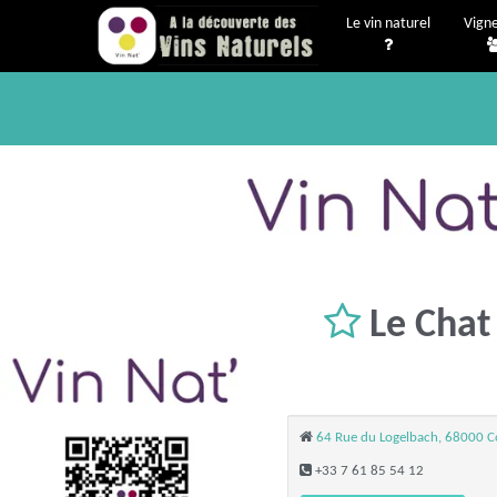
Le vin naturel
Vign
Le Chat 
64 Rue du Logelbach, 68000 C
+33 7 61 85 54 12