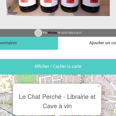
Par
Nicolas
le
13/07/2022 à 02:57
entaires
Ajouter un c
Afficher / Cacher la carte
×
Le Chat Perché - Librairie et
Cave à vin