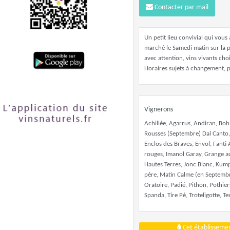
Contacter par mail
Un petit lieu convivial qui vous
marché le Samedi matin sur la pl
avec attention, vins vivants cho
Horaires sujets à changement, p
Vignerons
Achillée, Agarrus, Andiran, Boh
Rousses (Septembre) Dal Canto, 
Enclos des Braves, Envol, Fanti
rouges, Imanol Garay, Grange au
Hautes Terres, Jonc Blanc, Kum
père, Matin Calme (en Septembre
Oratoire, Padié, Pithon, Pothie
Spanda, Tire Pé, Troteligotte, T
Cet établissemen