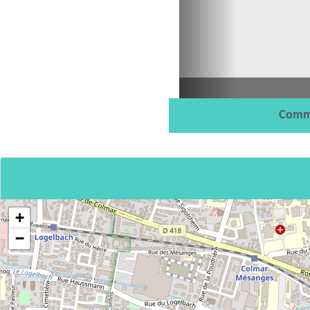
Comm
+
−