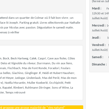
(fermé en Jui
Mardi :
F
12h30 et 14
 attend dans un quartier de Colmar où il fait bon vivre ; un
Juillet/Août)
ace St Joseph. Parking gratuit. Livres sélectionnés par Nathalie
Mercredi :
1
isis par Nicolas avec passion. Dégustation le samedi matin.
Juillet/Août)
ensez à vérifier
Jeudi :
1
Vendredi :
Juillet/Août)
Samedi :
n, Bock, Beck Hartweg, Calek, Caspri, Cave aux fioles, Côtes
Deiss et Vignoble du rêveur, Durrmann, Du vin aux liens,
Dimanche :
 Anaïs, Fischbach, Mas de Font Ronde, Foradori, Foulars
x belles, Giachino, Ginglinger JF, Heidi et Hubert Hausherr,
pf et Meyer, Ledogar, Lindenlaub, Mas del Perié, Mas de mon
), Noëlla Morantin, Muller Koeberlé, Occhipiniti, Petit
rs, Rapatel, Rimbert, Ruhlmann Dirringer, Sons of Wine, La
exier, Temps retrouvé
t propose une grosse majorité de "vins naturel"