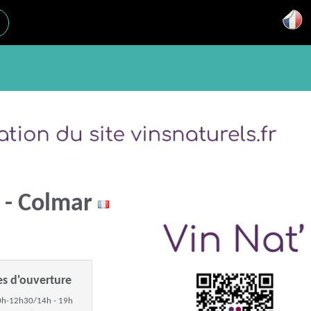
n - Colmar
es d'ouverture
h-12h30/14h - 19h