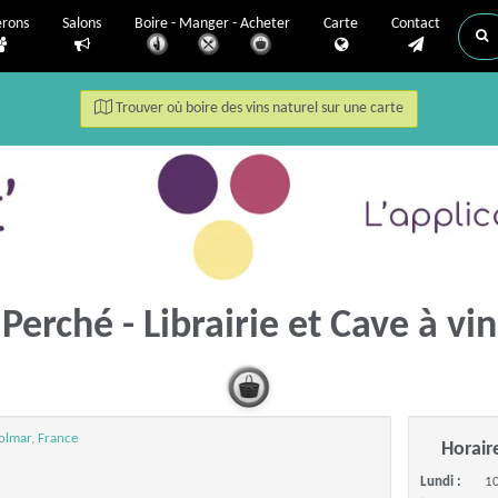
erons
Salons
Boire - Manger - Acheter
Carte
Contact
Trouver où boire des vins naturel sur une carte
Perché - Librairie et Cave à vi
olmar, France
Horair
Lundi :
10