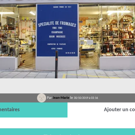
Par
Jean-Marie
le
30/10/2019 à 03:16
entaires
Ajouter un c