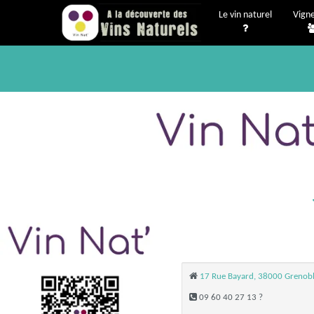
Le vin naturel
Vign
17 Rue Bayard, 38000 Grenob
09 60 40 27 13 ?