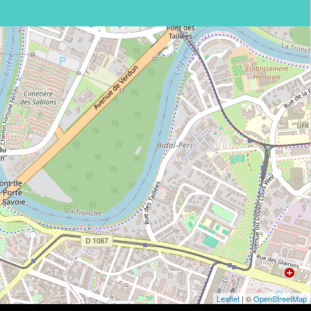
Leaflet
| ©
OpenStreetMap