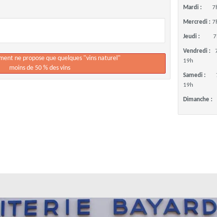
Mardi :
7
Mercredi :
7
Jeudi :
7
Vendredi :
ement ne propose que quelques "vins naturel"
19h
moins de 50 % des vins
Samedi :
19h
Dimanche :