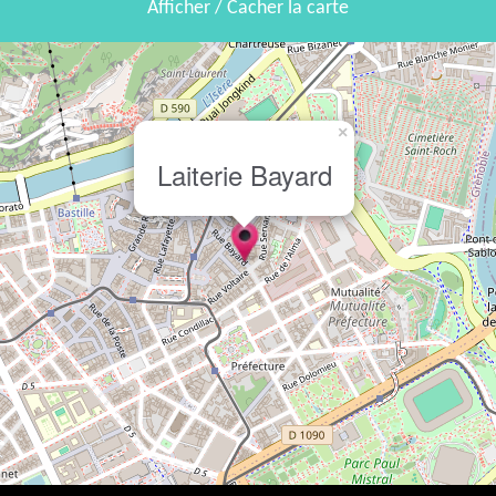
Afficher / Cacher la carte
×
Laiterie Bayard