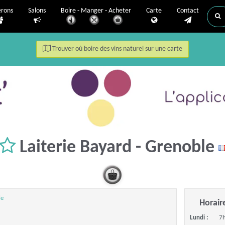
erons
Salons
Boire - Manger - Acheter
Carte
Contact
Trouver où boire des vins naturel sur une carte
Laiterie Bayard - Grenoble
le
Horair
Lundi :
7h