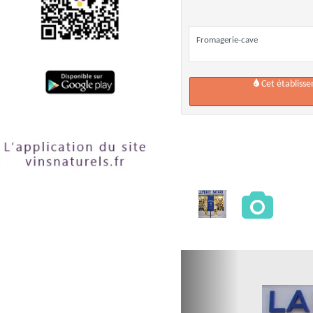
Fromagerie-cave
Cet établiss