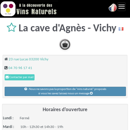
Toggl
navig
La cave d'Agnès - Vichy
23 rue Lucas 03200 Vichy
04 70 96 17 41
Contacter par mail
- Nous ne savons pas la proportion de "vins naturel" proposés
si vous les savez laissez nous un message
Horaires d'ouverture
Lundi :
Fermé
Mardi :
10h - 12h30 et 14h30 - 19h