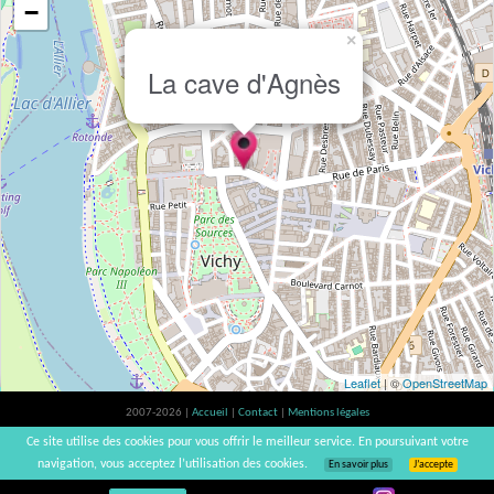
−
×
La cave d'Agnès
Leaflet
| ©
OpenStreetMap
2007-2026 |
Accueil
|
Contact
|
Mentions légales
L'abus d'alcool est dangereux pour la santé, à consommer avec modération. |
Ce site utilise des cookies pour vous offrir le meilleur service. En poursuivant votre
vinsnaturels | v3.12
navigation, vous acceptez l’utilisation des cookies.
En savoir plus
J’accepte