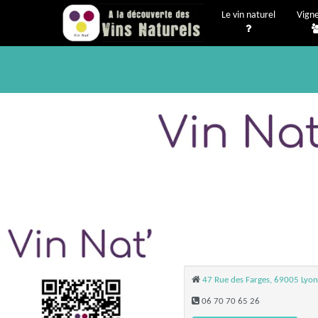
Le vin naturel
Vign
47 Rue des Farges, 69005 Lyon
06 70 70 65 26