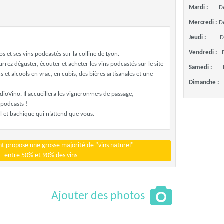
Mardi :
D
Mercredi :
D
Jeudi :
D
Vendredi :
s et ses vins podcastés sur la colline de Lyon.
rez déguster, écouter et acheter les vins podcastés sur le site
Samedi :
s et alcools en vrac, en cubis, des bières artisanales et une
Dimanche :
dioVino. Il accueillera les vigneron·ne·s de passage,
 podcasts !
al et bachique qui n’attend que vous.
t propose une grosse majorité de "vins naturel"
entre 50% et 90% des vins
Ajouter des photos