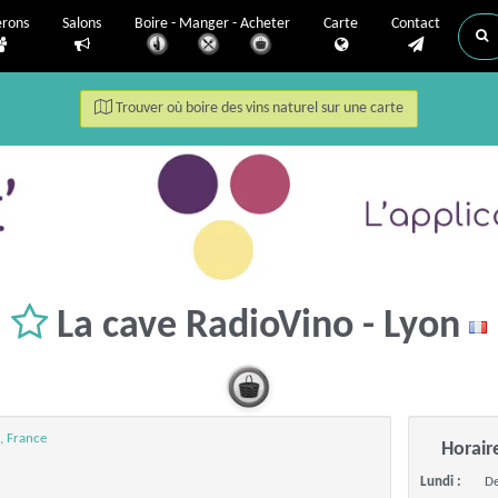
erons
Salons
Boire - Manger - Acheter
Carte
Contact
Trouver où boire des vins naturel sur une carte
La cave RadioVino - Lyon
, France
Horair
Lundi :
De