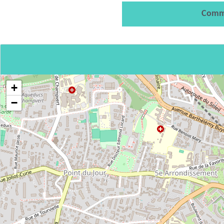
Comm
+
−