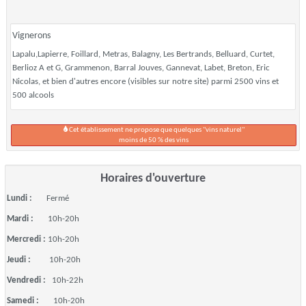
Vignerons
Lapalu,Lapierre, Foillard, Metras, Balagny, Les Bertrands, Belluard, Curtet,
Berlioz A et G, Grammenon, Barral Jouves, Gannevat, Labet, Breton, Eric
Nicolas, et bien d'autres encore (visibles sur notre site) parmi 2500 vins et
500 alcools
Cet établissement ne propose que quelques "vins naturel"
moins de 50 % des vins
Horaires d'ouverture
Lundi :
Fermé
Mardi :
10h-20h
Mercredi :
10h-20h
Jeudi :
10h-20h
Vendredi :
10h-22h
Samedi :
10h-20h