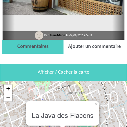
Par
Jean-Marie
le
04/02/2020 à 04:12
Commentaires
Ajouter un commentaire
Afficher / Cacher la carte
+
−
×
La Java des Flacons