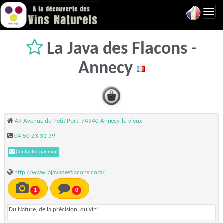
Toggl
navig
La Java des Flacons -
Annecy
49 Avenue du Petit Port, 74940 Annecy-le-vieux
04 50 23 31 39
Contacter par mail
http://www.lajavadesflacons.com/
1
0
Du Nature, de la précision, du vin!