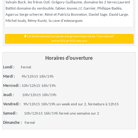
Sylvain Bock, les frères Ozïl, Grégory Guillaume, domaine les 2 terres,Laurent
Battist domaine du verdouble, fabien Jouves,J.C Garnier, Philippe Badéa,
Agarrus Serge scherrer, Rémi et Patricia Bonneton, Daniel Sage, David Large,
Michel Issaly, Rémy Kuntz, la cave d'estezargues
Cet établissement propose une grosse majorité de "vins naturel"
entre 50% et 90% des vins
Horaires d'ouverture
Lundi :
Fermé
Mardi :
9h/12h15 16h/19h
Mercredi :
10h/12h15 16h/19h
Jeudi :
10h/12h15 16h/19h
Vendredi :
9h/12h15 16h/19h un week end sur 2, fermeture à 12h15
Samedi :
10h/12h15 16h/19h fermé une semaine sur 2
Dimanche :
Fermé