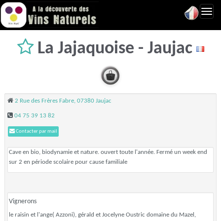
Toggl
navig
La Jajaquoise - Jaujac
2 Rue des Frères Fabre, 07380 Jaujac
04 75 39 13 82
Contacter par mail
Cave en bio, biodynamie et nature. ouvert toute l'année. Fermé un week end
sur 2 en période scolaire pour cause familiale
Vignerons
le raisin et l'ange( Azzoni), gérald et Jocelyne Oustric domaine du Mazel,