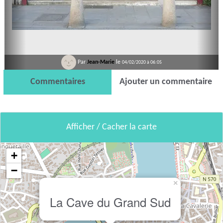
Par
Jean-Marie
le
04/02/2020 à 06:05
Commentaires
Ajouter un commentaire
Afficher / Cacher la carte
+
−
×
La Cave du Grand Sud