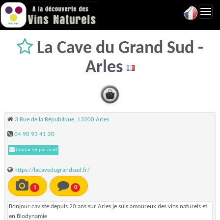
Toggl
navig
La Cave du Grand Sud -
Arles
3 Rue de la République, 13200 Arles
04 90 93 41 20
Contacter par mail
https://lacavedugrandsud.fr/
1
0
Bonjour caviste depuis 20 ans sur Arles je suis amoureux des vins naturels et
en Biodynamie