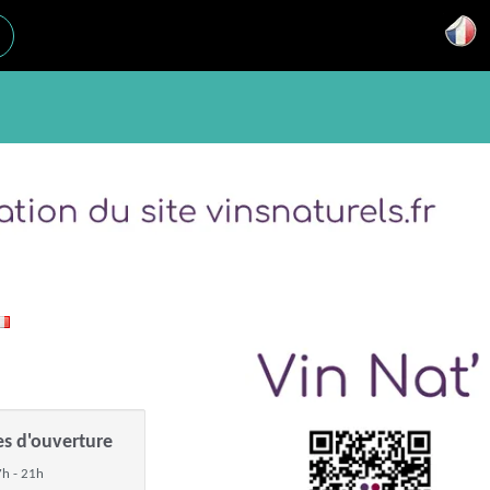
es d'ouverture
h - 21h