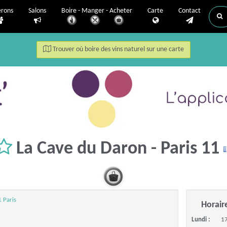
erons
Salons
Boire - Manger - Acheter
Carte
Contact
Trouver où boire des vins naturel sur une carte
La Cave du Daron - Paris 11
 Paris
Horair
Lundi :
17