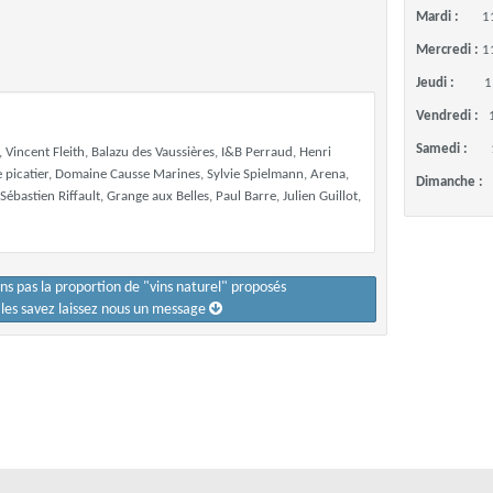
Mardi :
1
Mercredi :
1
Jeudi :
1
Vendredi :
Samedi :
 Vincent Fleith, Balazu des Vaussières, I&B Perraud, Henri
 picatier, Domaine Causse Marines, Sylvie Spielmann, Arena,
Dimanche :
ébastien Riffault, Grange aux Belles, Paul Barre, Julien Guillot,
ons pas la proportion de "vins naturel" proposés
s les savez laissez nous un message