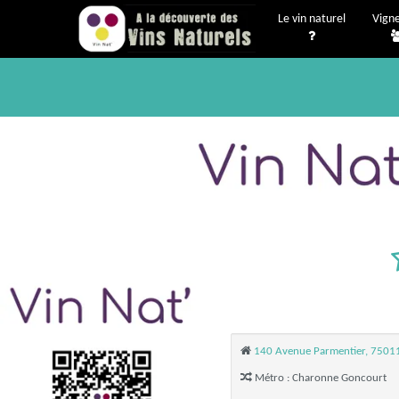
Le vin naturel
Vign
140 Avenue Parmentier, 75011
Métro : Charonne Goncourt