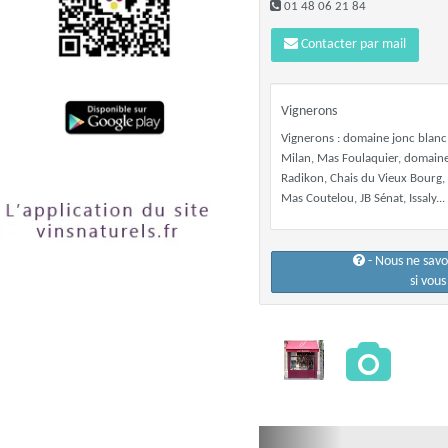
01 48 06 21 84
Contacter par mail
Vignerons
Vignerons : domaine jonc blanc,
Milan, Mas Foulaquier, domaine
Radikon, Chais du Vieux Bourg, S
Mas Coutelou, JB Sénat, Issaly...
- Nous ne sav
si vou