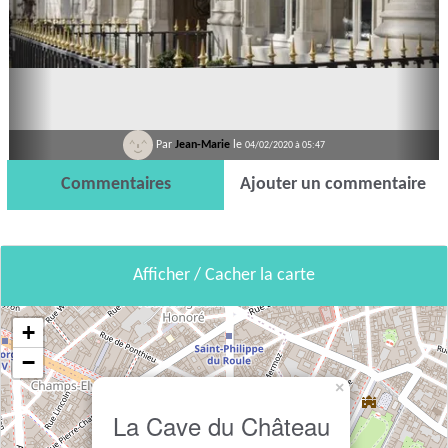
Par
Jean-Marie
le
04/02/2020 à 05:47
Commentaires
Ajouter un commentaire
Afficher / Cacher la carte
+
−
×
La Cave du Château