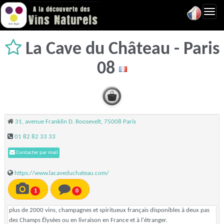
Toggl
navig
La Cave du Château - Paris
08
31, avenue Franklin D. Roosevelt, 75008 Paris
01 82 82 33 33
Contacter par mail
https://www.lacaveduchateau.com/
1
0
plus de 2000 vins, champagnes et spiritueux français disponibles à deux pas
des Champs Élysées ou en livraison en France et à l'étranger.