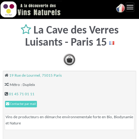
Toggl
navig
La Cave des Verres
Luisants - Paris 15
19 Rue de Lourmel, 75015 Paris
Métro : Dupleix
01 45 71 01 11
Contacter par mail
Vins de producteurs en démarche environnementale forte en Bio, Biodynamie
et Nature