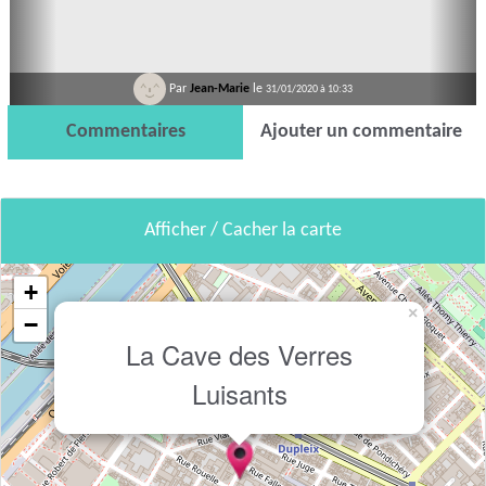
Par
Jean-Marie
le
31/01/2020 à 10:33
Commentaires
Ajouter un commentaire
Afficher / Cacher la carte
+
×
−
La Cave des Verres
Luisants