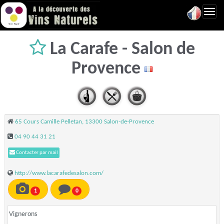
Toggl
navig
La Carafe - Salon de
Provence
65 Cours Camille Pelletan, 13300 Salon-de-Provence
04 90 44 31 21
Contacter par mail
http://www.lacarafedesalon.com/
1
0
Vignerons