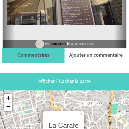
Par
Jean-Marie
le
02/12/2019 à 01:42
Commentaires
Ajouter un commentaire
Afficher / Cacher la carte
+
−
×
La Carafe