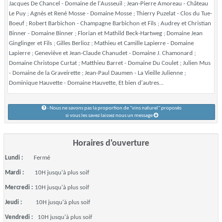
Jacques De Chancel - Domaine de l'Ausseuil ; Jean-Pierre Amoreau - Château
Le Puy ; Agnès et René Mosse - Domaine Mosse ; Thierry Puzelat - Clos du Tue-
Boeuf ; Robert Barbichon - Champagne Barbichon et Fils ; Audrey et Christian
Binner - Domaine Binner ; Florian et Mathild Beck-Hartweg ; Domaine Jean
Ginglinger et Fils ; Gilles Berlioz ; Mathieu et Camille Lapierre - Domaine
Lapierre ; Geneviève et Jean-Claude Chanudet - Domaine J. Chamonard ;
Domaine Christope Curtat ; Matthieu Barret - Domaine Du Coulet ; Julien Mus
- Domaine de la Graveirette ; Jean-Paul Daumen - La Vieille Julienne ;
Dominique Hauvette - Domaine Hauvette, Et bien d'autres...
- Nous ne savons pas la proportion de "vins naturel" proposés
si vous les savez laissez nous un message
Horaires d'ouverture
Lundi :
Fermé
Mardi :
10H jusqu'à plus soif
Mercredi :
10H jusqu'à plus soif
Jeudi :
10H jusqu'à plus soif
Vendredi :
10H jusqu'à plus soif