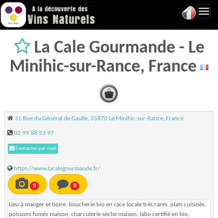
Toggl
navig
La Cale Gourmande - Le
Minihic-sur-Rance, France
31 Rue du Général de Gaulle, 35870 Le Minihic-sur-Rance, France
02 99 88 53 97
Contacter par mail
https://www.lacalegourmande.fr/
0
0
Lieu à manger et boire, boucherie bio en race locale très rares, plats cuisinés,
poissons fumés maison, charcuterie sèche maison, labo certifié en bio,