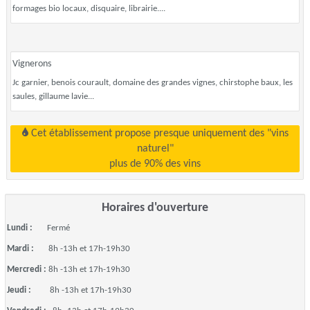
formages bio locaux, disquaire, librairie....
Vignerons
Jc garnier, benois courault, domaine des grandes vignes, chirstophe baux, les
saules, gillaume lavie...
Cet établissement propose presque uniquement des "vins
naturel"
plus de 90% des vins
Horaires d'ouverture
Lundi :
Fermé
Mardi :
8h -13h et 17h-19h30
Mercredi :
8h -13h et 17h-19h30
Jeudi :
8h -13h et 17h-19h30