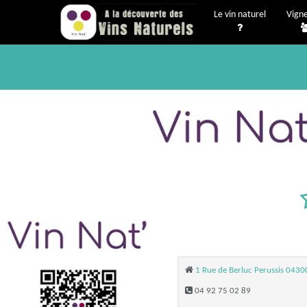
Le vin naturel
Vign
1 Rue de Berluc Perussis 0430
04 92 75 02 89