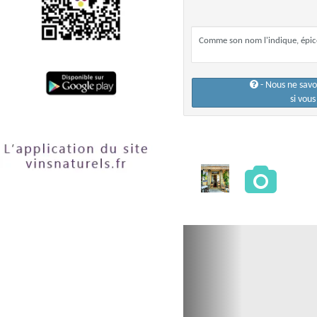
Comme son nom l'indique, épicer
- Nous ne sav
si vou