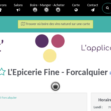
erons
Salons
Boire - Manger - Acheter
Carte
Contact
Trouver où boire des vins naturel sur une carte
L'Epicerie Fine - Forcalquier
0 Forcalquier
Horair
Lundi :
7h