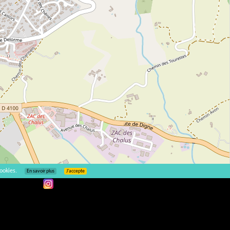
ookies.
En savoir plus
J’accepte
Leaflet
| ©
OpenStreetMap