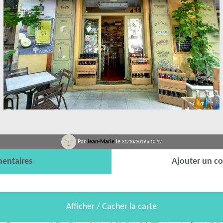
Par
Jean-Marie
le
31/10/2019 à 10:12
entaires
Ajouter un c
Afficher / Cacher la carte