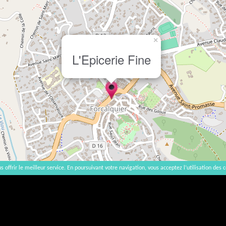
×
L'Epicerie Fine
s offrir le meilleur service. En poursuivant votre navigation, vous acceptez l’utilisation des c
2007-2026 |
Accueil
|
Contact
|
Mentions légales
L'abus d'alcool est dangereux pour la santé, à consommer avec modération. | vinsnaturels | v3.12