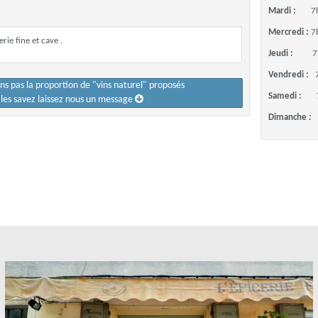
Mardi :
7
Mercredi :
7
ie fine et cave .
Jeudi :
7
Vendredi :
ons pas la proportion de "vins naturel" proposés
Samedi :
s les savez laissez nous un message
Dimanche :