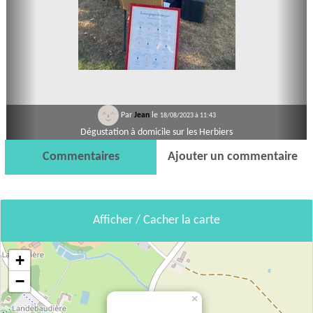
Par
Jean
le
18/08/2023 à 11:43
Dégustation à domicile sur les Herbiers
Commentaires
Ajouter un commentaire
Afficher / Cacher la carte
+
−
×