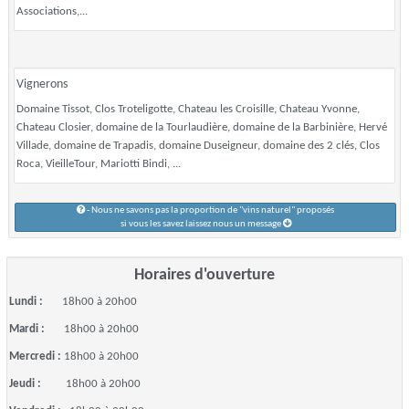
Associations,...
Vignerons
Domaine Tissot, Clos Troteligotte, Chateau les Croisille, Chateau Yvonne,
Chateau Closier, domaine de la Tourlaudière, domaine de la Barbinière, Hervé
Villade, domaine de Trapadis, domaine Duseigneur, domaine des 2 clés, Clos
Roca, VieilleTour, Mariotti Bindi, ...
- Nous ne savons pas la proportion de "vins naturel" proposés
si vous les savez laissez nous un message
Horaires d'ouverture
Lundi :
18h00 à 20h00
Mardi :
18h00 à 20h00
Mercredi :
18h00 à 20h00
Jeudi :
18h00 à 20h00