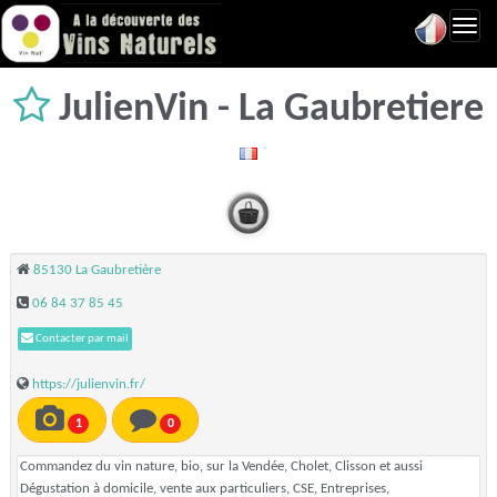
Toggl
navig
JulienVin - La Gaubretiere
85130 La Gaubretière
06 84 37 85 45
Contacter par mail
https://julienvin.fr/
1
0
Commandez du vin nature, bio, sur la Vendée, Cholet, Clisson et aussi
Dégustation à domicile, vente aux particuliers, CSE, Entreprises,