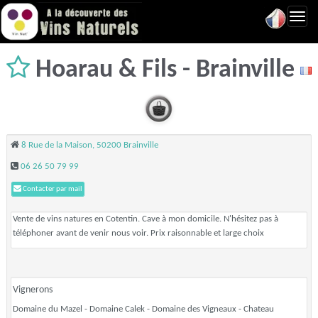
Toggl
navig
Hoarau & Fils - Brainville
8 Rue de la Maison, 50200 Brainville
06 26 50 79 99
Contacter par mail
Vente de vins natures en Cotentin. Cave à mon domicile. N'hésitez pas à
téléphoner avant de venir nous voir. Prix raisonnable et large choix
Vignerons
Domaine du Mazel - Domaine Calek - Domaine des Vigneaux - Chateau