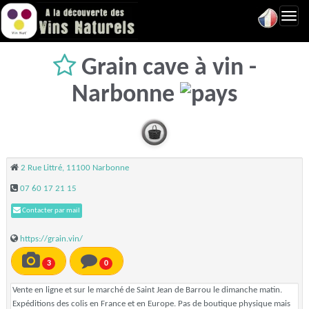
Toggl
navig
Grain cave à vin -
Narbonne
2 Rue Littré, 11100 Narbonne
07 60 17 21 15
Contacter par mail
https://grain.vin/
3
0
Vente en ligne et sur le marché de Saint Jean de Barrou le dimanche matin.
Expéditions des colis en France et en Europe. Pas de boutique physique mais