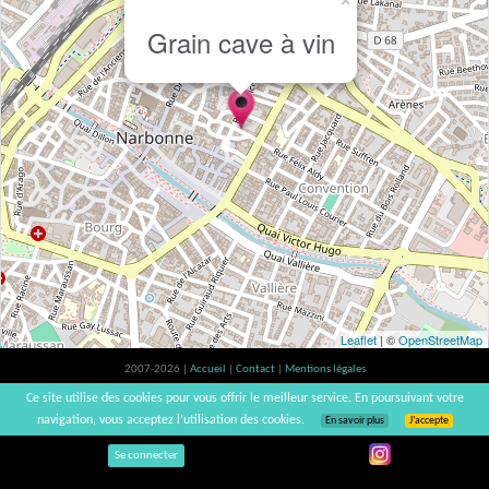
×
Grain cave à vin
Leaflet
| ©
OpenStreetMap
2007-2026 |
Accueil
|
Contact
|
Mentions légales
L'abus d'alcool est dangereux pour la santé, à consommer avec modération. |
Ce site utilise des cookies pour vous offrir le meilleur service. En poursuivant votre
vinsnaturels | v3.12
navigation, vous acceptez l’utilisation des cookies.
En savoir plus
J’accepte
Se connecter