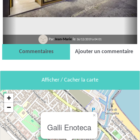
Par
Jean-Marie
le
16/12/2019 à 04:01
Commentaires
Ajouter un commentaire
Afficher / Cacher la carte
+
−
×
Galli Enoteca