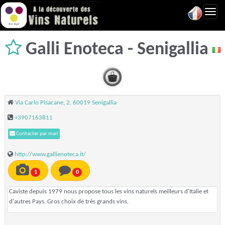
Toggl
navig
Galli Enoteca - Senigallia
Via Carlo Pisacane, 2, 60019 Senigallia
+3907163811
Contacter par mail
http://www.gallienoteca.it/
1
0
Caviste depuis 1979 nous propose tous les vins naturels meilleurs d'Italie et
d'autres Pays. Gros choix de très grands vins.