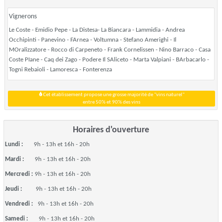
Vignerons
Le Coste - Emidio Pepe - La Distesa- La Biancara - Lammidia - Andrea
Occhipinti - Panevino - FArnea - Voltumna - Stefano Amerighi - Il
MOralizzatore - Rocco di Carpeneto - Frank Cornelissen - Nino Barraco - Casa
Coste PIane - Caq dei Zago - Podere Il SAliceto - Marta Valpiani - BArbacarlo -
Togni Rebaioli - Lamoresca - Fonterenza
Cet établissement propose une grosse majorité de "vins naturel"
entre 50% et 90% des vins
Horaires d'ouverture
Lundi :
9h - 13h et 16h - 20h
Mardi :
9h - 13h et 16h - 20h
Mercredi :
9h - 13h et 16h - 20h
Jeudi :
9h - 13h et 16h - 20h
Vendredi :
9h - 13h et 16h - 20h
Samedi :
9h - 13h et 16h - 20h