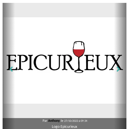
Par
Anthony
le
27/10/2022 à 09:34
Logo Epicurieux