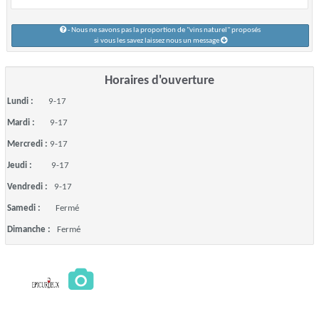
- Nous ne savons pas la proportion de "vins naturel" proposés
si vous les savez laissez nous un message
Horaires d'ouverture
Lundi :
9-17
Mardi :
9-17
Mercredi :
9-17
Jeudi :
9-17
Vendredi :
9-17
Samedi :
Fermé
Dimanche :
Fermé