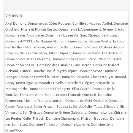
Vignerons
Axel Domont, Domaine des Côtes Rousses, Camille et Mathieu Apffel, Domaine
Giachino, Marie et Florian Curtet, Domaine de L'Aitonnement, Jérémy Bricka,
Domaine des Ardoisières, Sonshine - Lisane Van Son, Château de Masse,
Domaine 47°N3°E - Guillaume Michaut, Fanny Sabre, Maison Valette, Le Clos
des Treilles - Nicolas Réau, Alexandre Bain, Domaine Mosse, Château de Bois
Brinçon, Nicolas Chemarin, Julien Duport, Domaine Bertrand, Les Bertrand,
Domaine des Terres Vivantes, Domaine de la Grosse Pierre - Pauline Passot,
Domaine Saint-Cyr , Domaine des Canailles, Guy Breton, Domaine Marcel
Richaud, Hameau Touche Boeuf, Myrko Tépus, Domaine Sénat, Domaine
Ledogar, Domaine Combel la Serre, Domaine Bernatas, Clos Larrouyat, Imanol
Garay, Ktima Ligas, Alessandra DIvella, Cidrerie du Léguer, Brasserie La
Montagnarde, Domaine Robert-Denogent, Elisa Guerin, Domaine de la
Touraize, Domaine Anne-Sophie et Jean-François Quenard, Domaine
Gramenon, Maxime-François Laurent, Domaine du Petit Oratoire, Domaine
Castell-Reynoard, Celler Frisach, Bodega La Senda, Celler Tuets, Microbio, Els
Vinyerons, Soil Thérapy, Domaine Jérôme Galeyrand, Domaine Lajibe, Cidrerie
Les Pentes, Celler Frisach, Domaine Chamonard, Maison Troupeau, Domaine
des Sonnettes, Domaine Thillardon, Domaine Lapierre, Domaine de la
Grand'Cour,