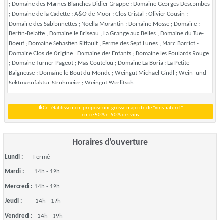
; Domaine des Marnes Blanches Didier Grappe ; Domaine Georges Descombes
; Domaine de la Cadette ; A&O de Moor ; Clos Cristal ; Olivier Cousin ;
Domaine des Sablonnettes ; Noella Morantin ; Domaine Mosse ; Domaine ;
Bertin-Delatte ; Domaine le Briseau ; La Grange aux Belles ; Domaine du Tue-
Boeuf ; Domaine Sebastien Riffault ; Ferme des Sept Lunes ; Marc Barriot -
Domaine Clos de Origine ; Domaine des Enfants ; Domaine les Foulards Rouge
; Domaine Turner-Pageot ; Mas Coutelou ; Domaine La Boria ; La Petite
Baigneuse ; Domaine le Bout du Monde ; Weingut Michael Gindl ; Wein- und
Sektmanufaktur Strohmeier ; Weingut Werlitsch
Cet établissement propose une grosse majorité de "vins naturel"
entre 50% et 90% des vins
Horaires d'ouverture
Lundi :
Fermé
Mardi :
14h - 19h
Mercredi :
14h - 19h
Jeudi :
14h - 19h
Vendredi :
14h - 19h