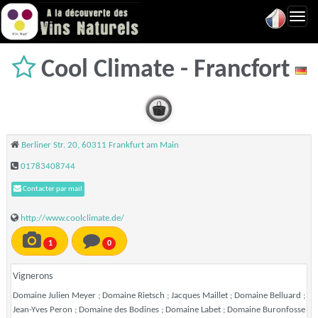
Toggl
navig
Cool Climate - Francfort
Berliner Str. 20, 60311 Frankfurt am Main
01783408744
Contacter par mail
http://www.coolclimate.de/
1
0
Vignerons
Domaine Julien Meyer ; Domaine Rietsch ; Jacques Maillet ; Domaine Belluard ;
Jean-Yves Peron ; Domaine des Bodines ; Domaine Labet ; Domaine Buronfosse