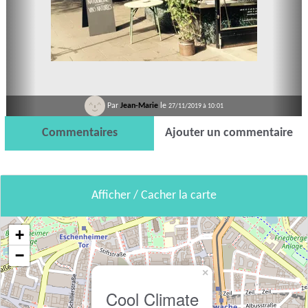
Par
Jean-Marie
le
27/11/2019 à 10:01
Commentaires
Ajouter un commentaire
Afficher / Cacher la carte
+
−
×
Cool Climate