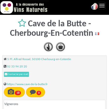
Toggl
navig
Cave de la Butte -
Cherbourg-En-Cotentin
5 Pl. Alfred Rossel, 50100 Cherbourg-en-Cotentin
02 33 94 20 20
Contacter par mail
https://www.cave-de-la-butte.fr
18
0
Vignerons