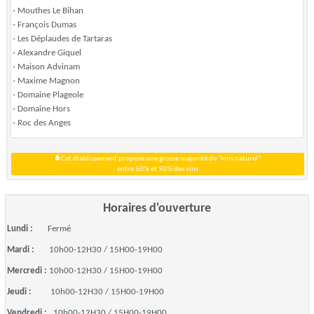
- Mouthes Le Bihan
- François Dumas
- Les Déplaudes de Tartaras
- Alexandre Giquel
- Maison Advinam
- Maxime Magnon
- Domaine Plageole
- Domaine Hors
- Roc des Anges
Cet établissement propose une grosse majorité de "vins naturel"
entre 50% et 90% des vins
Horaires d'ouverture
Lundi :
Fermé
Mardi :
10h00-12H30 / 15H00-19H00
Mercredi :
10h00-12H30 / 15H00-19H00
Jeudi :
10h00-12H30 / 15H00-19H00
Vendredi :
10h00-12H30 / 15H00-19H00