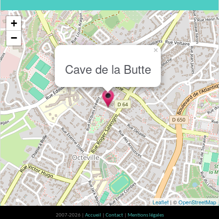
+
−
×
Cave de la Butte
Leaflet
| ©
OpenStreetMap
2007-2026 |
Accueil
|
Contact
|
Mentions légales