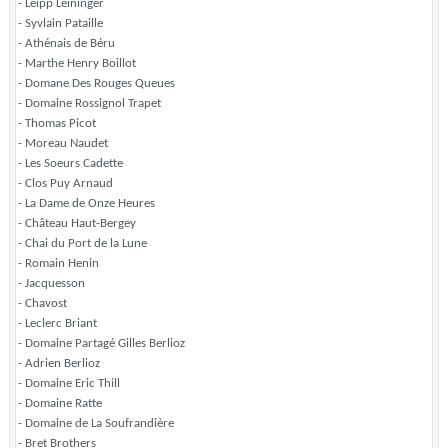
- Leipp Leininger
- Syvlain Pataille
- Athénais de Béru
- Marthe Henry Boillot
- Domane Des Rouges Queues
- Domaine Rossignol Trapet
- Thomas Picot
- Moreau Naudet
- Les Soeurs Cadette
- Clos Puy Arnaud
- La Dame de Onze Heures
- Château Haut-Bergey
- Chai du Port de la Lune
- Romain Henin
- Jacquesson
- Chavost
- Leclerc Briant
- Domaine Partagé Gilles Berlioz
- Adrien Berlioz
- Domaine Eric Thill
- Domaine Ratte
- Domaine de La Soufrandière
- Bret Brothers