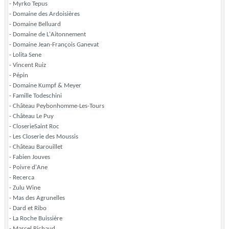
- Myrko Tepus
- Domaine des Ardoisières
- Domaine Belluard
- Domaine de L'Aitonnement
- Domaine Jean-François Ganevat
- Lolita Sene
- Vincent Ruiz
- Pépin
- Domaine Kumpf & Meyer
- Famille Todeschini
- Château Peybonhomme-Les-Tours
- Château Le Puy
- CloserieSaint Roc
- Les Closerie des Moussis
- Château Barouillet
- Fabien Jouves
- Poivre d'Ane
- Recerca
- Zulu Wine
- Mas des Agrunelles
- Dard et Ribo
- La Roche Buissière
- Marcel Richaud