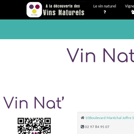
Le vin naturel
Vign
10Boulevard Maréchal Joffre 
02 97 84 95 07