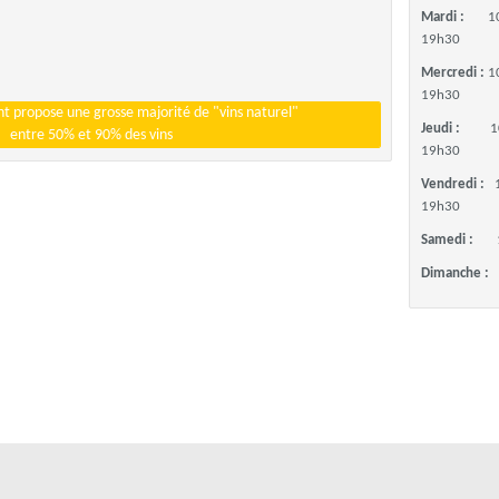
Mardi :
1
19h30
Mercredi :
1
19h30
t propose une grosse majorité de "vins naturel"
Jeudi :
1
entre 50% et 90% des vins
19h30
Vendredi :
19h30
Samedi :
Dimanche :