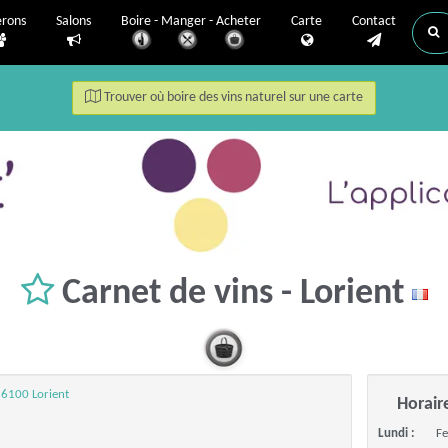
erons
Salons
Boire - Manger - Acheter
Carte
Contact
Trouver où boire des vins naturel sur une carte
Carnet de vins - Lorient
56100 Lorient
Horair
Lundi :
F