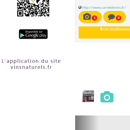
http://www.carnetdevins.fr/
1
0
Cet établissemen