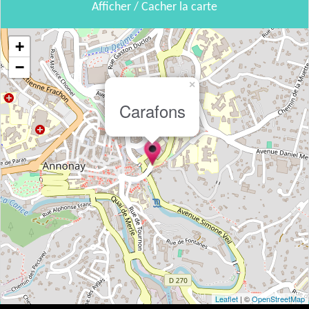
Afficher / Cacher la carte
+
−
×
Carafons
Leaflet
| ©
OpenStreetMap