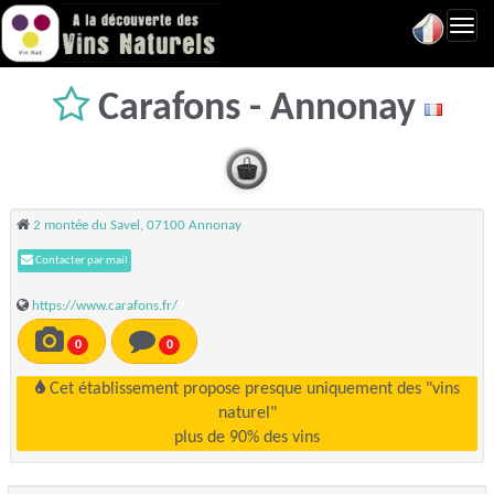
Toggl
navig
Carafons - Annonay
2 montée du Savel, 07100 Annonay
Contacter par mail
https://www.carafons.fr/
0
0
Cet établissement propose presque uniquement des "vins
naturel"
plus de 90% des vins