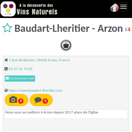
Toggl
navig
Baudart-Lheritier - Arzon
1 Rue de Bernon, 56640 Arzon, France
02 97 41 79 05
Contacter par mail
https://www.baudart-lheritier.com
0
0
Nous vous accueillons à Arzon depuis 2017 place de l'Eglise