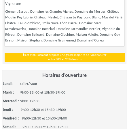
Vignerons
Clément Baraut, Domaine les Grandes Vignes, Domaine du Mortier, Château
Moulin Pey Labrie, Château Meylet, Château Le Puy, Jonc Blanc, Mas del Périé,
Château La Colombière, Stella Nova, Léon Barral, Domaine Marc
Kreydenweiss, Domaine Inebriati, Domaine Larmandier-Bernier, Vignoble du
Rêveur, Domaine Belluard, Domaine Giachino, Maison Valette, Domaine Guy
Breton, Maison Stephan, Domaine Gramenon,) Domaine d'Ouréa
Cet établissement propose une grosse majorité de "vins naturel"
entre 50% et 90% des vins
Horaires d'ouverture
Lundi :
Juillet/Aout
Mardi :
9h00-13h00 et 15h30-19h00
Mercredi :
9h00-12h30
Jeudi :
9h00-12h30 et 15h30-19h00
Vendredi :
9h00-12h30 et 15h30-19h00
Samedi :
9h00-13h00 et 15h30-19h00