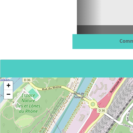
Comm
+
−