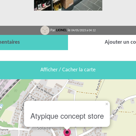
Par
LIONEL
le
04/05/2023 à 04:12
entaires
Ajouter un c
Afficher / Cacher la carte
×
Atypique concept store