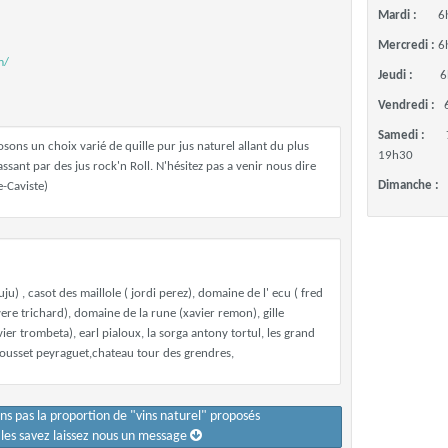
Mardi :
6
Mercredi :
6
m/
Jeudi :
6
Vendredi :
Samedi :
ons un choix varié de quille pur jus naturel allant du plus
19h30
ssant par des jus rock'n Roll. N'hésitez pas a venir nous dire
Dimanche :
e-Caviste)
) , casot des maillole ( jordi perez), domaine de l' ecu ( fred
lvere trichard), domaine de la rune (xavier remon), gille
livier trombeta), earl pialoux, la sorga antony tortul, les grand
rousset peyraguet,chateau tour des grendres,
ons pas la proportion de "vins naturel" proposés
s les savez laissez nous un message