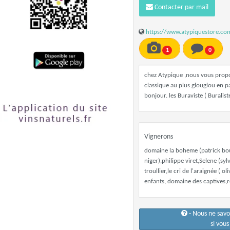
Contacter par mail
https://www.atypiquestore.co
1
0
chez Atypique ,nous vous propos
classique au plus glouglou en pa
bonjour. les Buraviste ( Buralist
Vignerons
domaine la boheme (patrick bouju
niger),philippe viret,Selene (sy
troullier,le cri de l'araignée ( o
enfants, domaine des captives,
- Nous ne sav
si vou