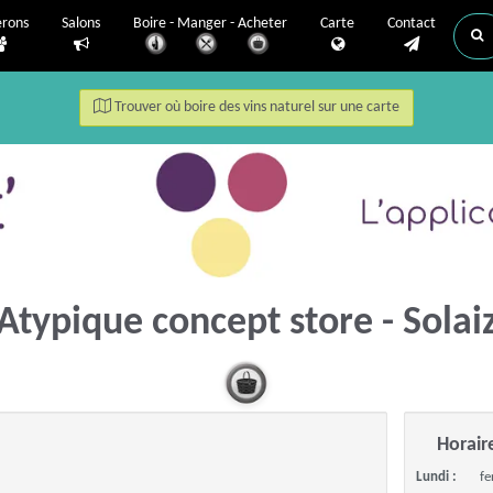
erons
Salons
Boire - Manger - Acheter
Carte
Contact
Trouver où boire des vins naturel sur une carte
Atypique concept store - Solai
Horair
Lundi :
f