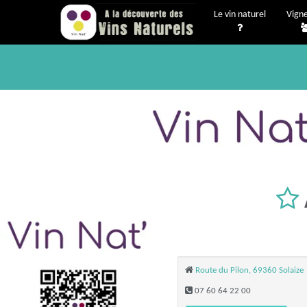
Le vin naturel
Vign
Route du Pilon, 69360 Solaize
07 60 64 22 00