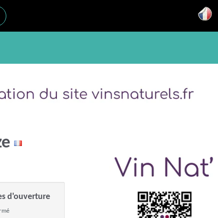
ze
es d'ouverture
ermé