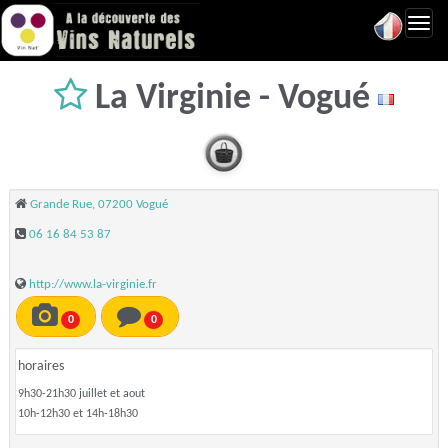
Toggl
navig
La Virginie - Vogué
Grande Rue, 07200 Vogué
06 16 84 53 87
http://www.la-virginie.fr
0
0
horaires
9h30-21h30 juillet et aout
10h-12h30 et 14h-18h30