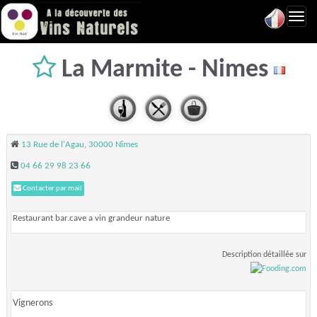
Toggl
navig
La Marmite - Nimes
13 Rue de l'Agau, 30000 Nîmes
04 66 29 98 23 66
Contacter par mail
Restaurant bar.cave a vin grandeur nature
Description détaillée sur
Vignerons