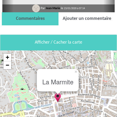
Par
Jean-Marie
le
23/01/2020 à 07:14
Commentaires
Ajouter un commentaire
Afficher / Cacher la carte
+
−
×
La Marmite