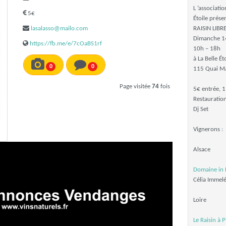
L ’associati
5€
Étoile prése
lasalasso@mailo.com
RAISIN LIBR
Dimanche 14
https://fb.me/e/7cOaBS1rf
10h – 18h
à La Belle Ét
0
0
115 Quai Ma
Page visitée
74
fois
5€ entrée, 1
Restauration
Dj Set
Vignerons :
Alsace
Domaine in 
Célia Immel
Loire
Le Raisin à 