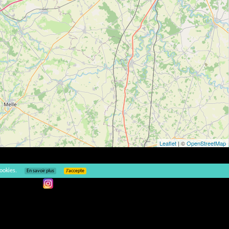
Leaflet
| ©
OpenStreetMap
ookies.
En savoir plus
J’accepte