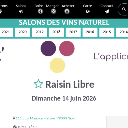
erons
Salons
Boire - Manger - Acheter
Carte
Contact
SALONS DES VINS NATUREL
2021
2020
2019
2018
2017
2016
2015
2014
Raisin Libre
Dimanche 14 juin 2026
115 quai Maurice Metayer 79000 Niort
10h00-18h00