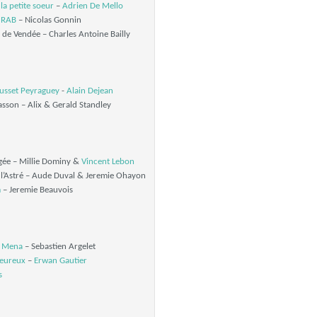
a petite soeur
–
Adrien De Mello
 RAB
– Nicolas Gonnin
 de Vendée – Charles Antoine Bailly
usset Peyraguey
-
Alain Dejean
sson – Alix & Gerald Standley
gée – Millie Dominy &
Vincent Lebon
l’Astré – Aude Duval & Jeremie Ohayon
m
– Jeremie Beauvois
 Mena
– Sebastien Argelet
geureux
–
Erwan Gautier
s