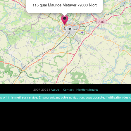
115 quai Maurice Metayer 79000 Niort
2007-2026 |
Accueil
|
Contact
|
Mentions légales
L'abus d'alcool est dangereux pour la santé, à consommer avec modération. | vinsnaturels | v3.12
s offrir le meilleur service. En poursuivant votre navigation, vous acceptez l’utilisation des c