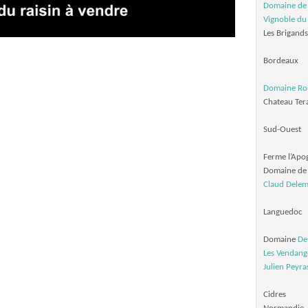
Domaine de l
Vignoble du
Les Brigands
Bordeaux
Domaine Ro
Chateau Tera
Sud-Ouest
Ferme l’Apo
Domaine de 
Claud Dele
Languedoc
Domaine
De
Les Vendan
Julien Peyra
Cidres