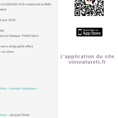
on La SALASSO et le restaurant La Belle
ntent
E
 juin 2026
oile
urice Metayer 79000 Niort
 verre sérigraphié offert
 sur place
Black
–
Lambert Spielmann
é
Plume
– Jacques Févier