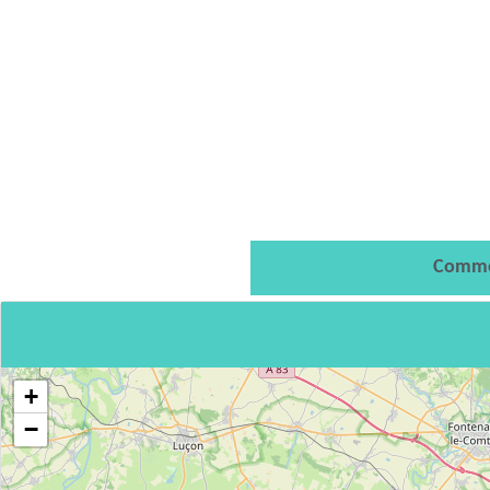
Comme
+
−