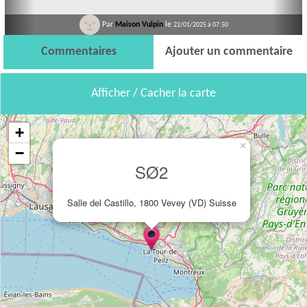
Par
Maison Vulpin
le
22/01/2025 à 07:50
Commentaires
Ajouter un commentaire
Afficher / Cacher la carte
+
×
−
SØ2
Salle del Castillo, 1800 Vevey (VD) Suisse