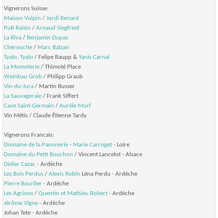
Vignerons Suisse:
Maison Vulpin
/
Jordi Renard
PuR Raisin
/
Arnaud Siegfried
La Riva
/
Benjamin Dupas
Chèrouche
/
Marc Balzan
Tyalo, Tyalo
/ Felipe Raupp &
Yanis Carnal
La Momoterie
/ Thimoté Place
Weinbau Grob
/ Philipp Graub
Vin-du-Jura
/ Martin Busser
La Sauvageraie
/ Frank Siffert
Cave Saint-Germain
/
Aurèle Morf
Vin Métis / Claude Étienne Tardy
Vignerons Francais:
Domaine de la Paonnerie
-
Marie Carroget
- Loire
Domaine du Petit Bouchon
/ Vincent Lancelot - Alsace
Didier Cazac
- Ardèche
Les Bois Perdus
/
Alexis Robin
Léna Perdu - Ardèche
Pierre Bourlier
- Ardèche
Les Agrions
/
Quentin et Mathieu Robert
- Ardèche
Jérôme Vigne
- Ardèche
Johan Tete - Ardèche