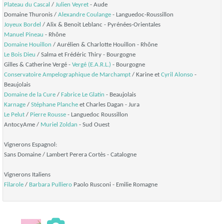
Plateau du Cascal
/
Julien Veyret
- Aude
Domaine Thuronis /
Alexandre Coulange
- Languedoc-Roussillon
Joyeux Bordel
/ Alix & Benoit Leblanc - Pyrénées-Orientales
Manuel Pineau
- Rhône
Domaine Houillon
/ Aurélien & Charlotte Houillon - Rhône
Le Bois Dieu
/ Salma et Frédéric Thiry - Bourgogne
Gilles & Catherine Vergé -
Vergé (E.A.R.L.)
- Bourgogne
Conservatoire Ampelographique de Marchampt
/ Karine et
Cyril Alonso
-
Beaujolais
Domaine de la Cure
/
Fabrice Le Glatin
- Beaujolais
Karnage
/
Stéphane Planche
et Charles Dagan - Jura
Le Pelut
/
Pierre Rousse
- Languedoc Roussillon
AntocyAme /
Muriel Zoldan
- Sud Ouest
Vignerons Espagnol:
Sans Domaine / Lambert Perera Cortès - Catalogne
Vignerons Italiens
Filarole
/
Barbara Pulliero
Paolo Rusconi - Emilie Romagne