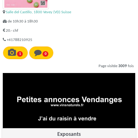
Salle del Castillo, 1800 Vevey (VD) Suisse
de 10h30 à 18h30
20.- chf
+41788210925
1
0
Page visitée
3009
fois
Exposants