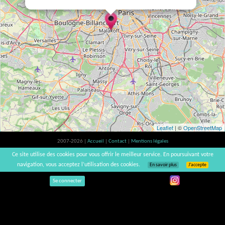
Leaflet
| ©
OpenStreetMap
2007-2026 |
Accueil
|
Contact
|
Mentions légales
L'abus d'alcool est dangereux pour la santé, à consommer avec modération. |
Ce site utilise des cookies pour vous offrir le meilleur service. En poursuivant votre
vinsnaturels | v3.12
navigation, vous acceptez l’utilisation des cookies.
En savoir plus
J’accepte
Se connecter