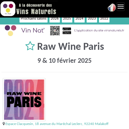
Toggl
navig
Prochains salons
2026
2025
2024
2023
2022
Raw Wine Paris
9 & 10 février 2025
Espace Clacquesin, 18 avenue du Maréchal Leclerc, 92240 Malakoff