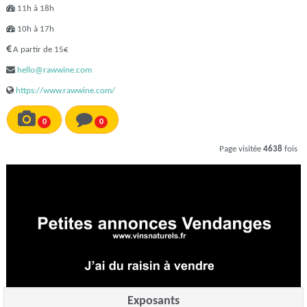
11h à 18h
10h à 17h
A partir de 15€
hello@rawwine.com
https://www.rawwine.com/
0
0
Page visitée
4638
fois
Exposants