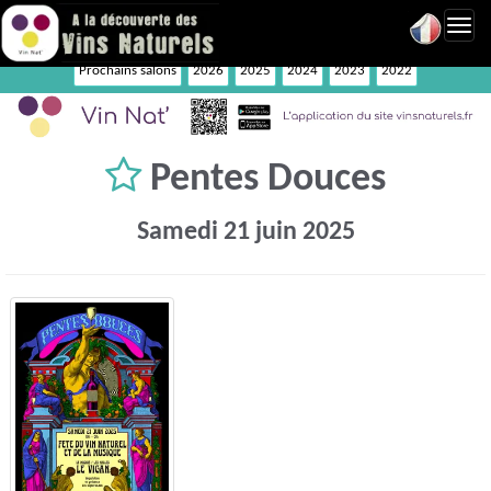
Toggl
navig
Prochains salons
2026
2025
2024
2023
2022
Pentes Douces
Samedi 21 juin 2025