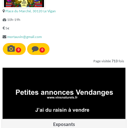
Place du Marché, 30120 Le Vigan
10h-19h
5€
mortauvin@gmail.com
0
0
Page visitée
713
fois
Exposants