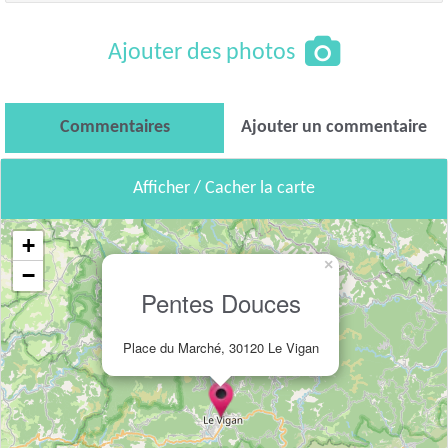
Ajouter des photos
Commentaires
Ajouter un commentaire
Afficher / Cacher la carte
+
×
−
Pentes Douces
Place du Marché, 30120 Le Vigan