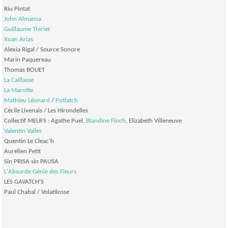
Riu Pintat
John Almansa
Guillaume Thiriet
Xoan Arias
Alexia Rigal / Source Sonore
Marin Paquereau
Thomas BOUET
La Caillasse
La Marotte
Mathieu Léonard
/
Potlatch
Cécile Livenais / Les Hirondelles
Collectif MEUFS : Agathe Puel,
Blandine Floch
, Elizabeth Villeneuve
Valentin Valles
Quentin Le Cleac’h
Aurelien Petit
Sin PRISA sin PAUSA
L'Absurde Génie des Fleurs
LES GAVATCH'S
Paul Chabal / Volatilosse