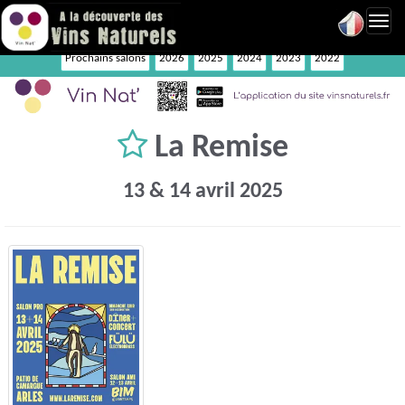
Toggl
navig
Prochains salons
2026
2025
2024
2023
2022
La Remise
13 & 14 avril 2025