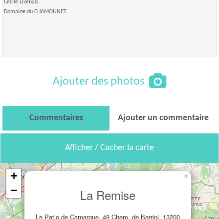
Cécile Livenais
Domaine du CHAMOUNET
Ajouter des photos
Commentaires
Ajouter un commentaire
Afficher / Cacher la carte
+
×
−
La Remise
Le Patio de Camargue, 49 Chem. de Barriol, 13200