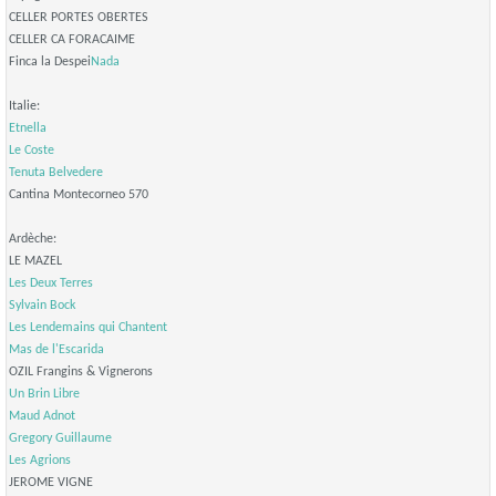
CELLER PORTES OBERTES
CELLER CA FORACAIME
Finca la Despei
Nada
Italie:
Etnella
Le Coste
Tenuta Belvedere
Cantina Montecorneo 570
Ardèche:
LE MAZEL
Les Deux Terres
Sylvain Bock
Les Lendemains qui Chantent
Mas de l'Escarida
OZIL Frangins & Vignerons
Un Brin Libre
Maud Adnot
Gregory Guillaume
Les Agrions
JEROME VIGNE