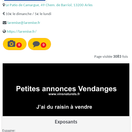
Le Patio de Camargue, 49 Chem. de Barriol, 13200 Arles
10€ le dimanche / 5€ le lundi
laremise@laremise.fr
https://laremise.fr/
0
0
Page visitée
3083
fois
Exposants
Espagne: