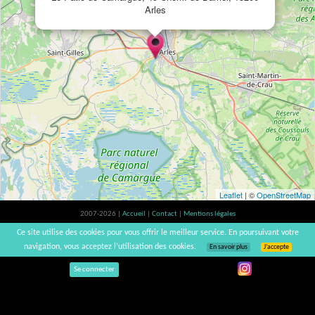
Arles
Leaflet
| ©
OpenStreetMap
2007-2026 |
Accueil
|
Contact
|
Mentions légales
L'abus d'alcool est dangereux pour la santé, à consommer avec modération. |
Ce site utilise des cookies pour vous offrir le meilleur service. En poursuivant votre
vinsnaturels | v3.12
navigation, vous acceptez l’utilisation des cookies.
En savoir plus
J’accepte
Se connecter