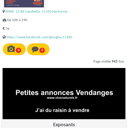
WAW, 12 Bd Gambetta, 11100 Narbonne
De 10h à 19h
7€
https://www.facebook.com/glouglou11360
0
0
Page visitée
945
fois
Exposants