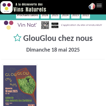
Toggl
navig
Prochains salons
2026
2025
2024
2023
2022
GlouGlou chez nous
Dimanche 18 mai 2025