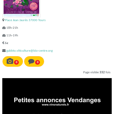
Place Jean Jaurès 37000 Tours
18h-21h
11h-19h
6€
gabbto.viticulture@bio-centre.org
0
0
Page visitée
332
fois