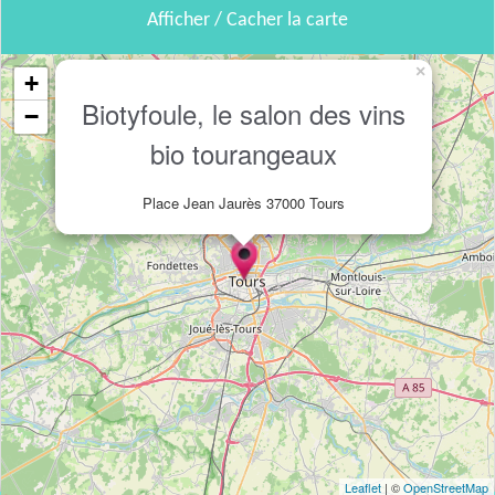
Afficher / Cacher la carte
×
+
Biotyfoule, le salon des vins
−
bio tourangeaux
Place Jean Jaurès 37000 Tours
Leaflet
| ©
OpenStreetMap