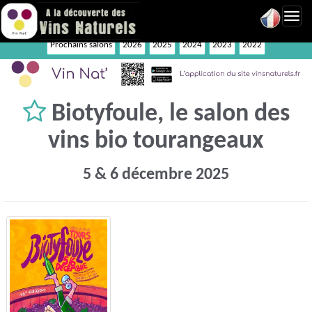
Toggl
navig
Prochains salons
2026
2025
2024
2023
2022
Biotyfoule, le salon des
vins bio tourangeaux
5 & 6 décembre 2025