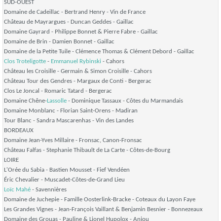
SUD-OUEST
Domaine de Cadeillac - Bertrand Henry - Vin de France
Château de Mayrargues - Duncan Geddes - Gaillac
Domaine Gayrard - Philippe Bonnet & Pierre Fabre - Gaillac
Domaine de Brin - Damien Bonnet - Gaillac
Domaine de la Petite Tuile - Clémence Thomas & Clément Debord - Gaillac
Clos Troteligotte
-
Emmanuel Rybinski
- Cahors
Château les Croisille - Germain & Simon Croisille - Cahors
Château Tour des Gendres - Margaux de Conti - Bergerac
Clos Le Joncal - Romaric Tatard - Bergerac
Domaine Chêne-
Lassolle
- Dominique Tassaux - Côtes du Marmandais
Domaine Monblanc - Florian Saint-Orens - Madiran
Tour Blanc - Sandra Mascarenhas - Vin des Landes
BORDEAUX
Domaine Jean-Yves Millaire - Fronsac, Canon-Fronsac
Château Falfas - Stephanie Thibault de La Carte - Côtes-de-Bourg
LOIRE
L'Orée du Sabia - Bastien Mousset - Fief Vendéen
Éric Chevalier - Muscadet-Côtes-de-Grand Lieu
Loïc Mahé
- Savennières
Domaine de Juchepie - Famille Oosterlink-Bracke - Coteaux du Layon Faye
Les Grandes Vignes - Jean-François Vaillant & Benjamin Besnier - Bonnezeaux
Domaine des Grouas - Pauline & Lionel Hupolox - Anjou