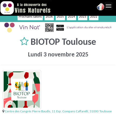
Toggl
navig
Prochains salons
2026
2025
2024
2023
2022
BIOTOP Toulouse
Lundi 3 novembre 2025
Centre des Congrès Pierre Baudis, 11 Esp. Compans Caffarelli, 31000 Toulouse