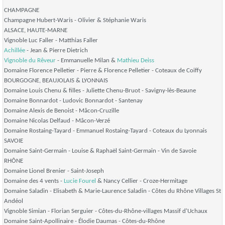
CHAMPAGNE
Champagne Hubert-Waris - Olivier & Stéphanie Waris
ALSACE, HAUTE-MARNE
Vignoble Luc Faller - Matthias Faller
Achillée
- Jean & Pierre Dietrich
Vignoble du Rêveur
- Emmanuelle Milan &
Mathieu Deiss
Domaine Florence Pelletier - Pierre & Florence Pelletier - Coteaux de Coiffy
BOURGOGNE, BEAUJOLAIS & LYONNAIS
Domaine Louis Chenu & filles - Juliette Chenu-Bruot - Savigny-lès-Beaune​
Domaine Bonnardot - Ludovic Bonnardot - Santenay
Domaine Alexis de Benoist - Mâcon-Cruzille
Domaine Nicolas Delfaud - Mâcon-Verzé
Domaine Rostaing-Tayard - Emmanuel Rostaing-Tayard - Coteaux du Lyonnais
SAVOIE
Domaine Saint-Germain - Louise & Raphaël Saint-Germain - Vin de Savoie
RHÔNE
Domaine Lionel Brenier - Saint-Joseph
Domaine des 4 vents -
Lucie Fourel
& Nancy Cellier - Croze-Hermitage
Domaine Saladin - Elisabeth & Marie-Laurence Saladin - Côtes du Rhône Villages St
Andéol
Vignoble Simian - Florian Serguier - Côtes-du-Rhône-villages Massif d'Uchaux
Domaine Saint-Apollinaire - Élodie Daumas - Côtes-du-Rhône