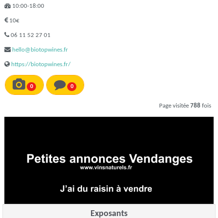
10:00-18:00
10€
06 11 52 27 01
hello@biotopwines.fr
https://biotopwines.fr/
0
0
Page visitée
788
fois
Exposants