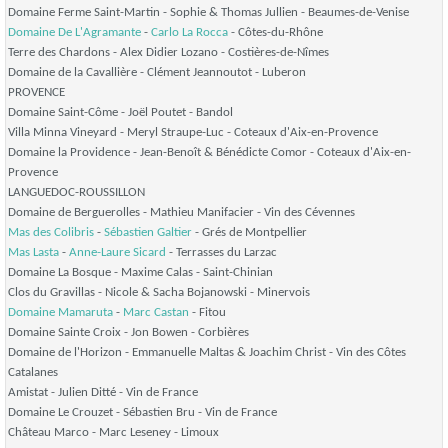
Domaine Ferme Saint-Martin - Sophie & Thomas Jullien - Beaumes-de-Venise
Domaine De L'Agramante
-
Carlo La Rocca
- Côtes-du-Rhône
Terre des Chardons - Alex Didier Lozano - Costières-de-Nîmes
Domaine de la Cavallière - Clément Jeannoutot - Luberon
PROVENCE
Domaine Saint-Côme - Joël Poutet - Bandol
Villa Minna Vineyard - Meryl Straupe-Luc - Coteaux d'Aix-en-Provence
Domaine la Providence - Jean-Benoît & Bénédicte Comor - Coteaux d'Aix-en-
Provence
LANGUEDOC-ROUSSILLON
Domaine de Berguerolles - Mathieu Manifacier - Vin des Cévennes
Mas des Colibris
-
Sébastien Galtier
- Grés de Montpellier
Mas Lasta
-
Anne-Laure Sicard
- Terrasses du Larzac
Domaine La Bosque - Maxime Calas - Saint-Chinian
Clos du Gravillas - Nicole & Sacha Bojanowski - Minervois
Domaine Mamaruta
-
Marc Castan
- Fitou
Domaine Sainte Croix - Jon Bowen - Corbières
Domaine de l'Horizon - Emmanuelle Maltas & Joachim Christ - Vin des Côtes
Catalanes
Amistat - Julien Ditté - Vin de France
Domaine Le Crouzet - Sébastien Bru - Vin de France
Château Marco - Marc Leseney - Limoux