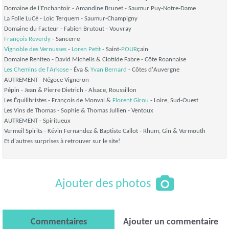
Domaine de l'Enchantoir - Amandine Brunet - Saumur Puy-Notre-Dame
La Folie LuCé - Loïc Terquem - Saumur-Champigny
Domaine du Facteur - Fabien Brutout - Vouvray
François Reverdy
- Sancerre
Vignoble des Vernusses
-
Loren Petit
- Saint-
POUR
çain
Domaine Reniteo - David Michelis & Clotilde Fabre - Côte Roannaise
Les Chemins de l'Arkose
- Éva &
Yvan Bernard
- Côtes d'Auvergne
AUTREMENT - Négoce Vigneron
Pépin - Jean & Pierre Dietrich - Alsace, Roussillon
Les Équilibristes - François de Monval &
Florent Girou
- Loire, Sud-Ouest
Les Vins de Thomas - Sophie & Thomas Jullien - Ventoux
AUTREMENT - Spiritueux
Vermeil Spirits - Kévin Fernandez & Baptiste Callot - Rhum, Gin & Vermouth
Et d'autres surprises à retrouver sur le site!
Ajouter des photos
Commentaires
Ajouter un commentaire