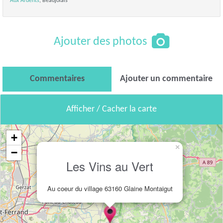
Aux Ardents
, Beaujolais
Ajouter des photos
Commentaires
Ajouter un commentaire
Afficher / Cacher la carte
+
×
−
Les Vins au Vert
Au coeur du village 63160 Glaine Montaigut