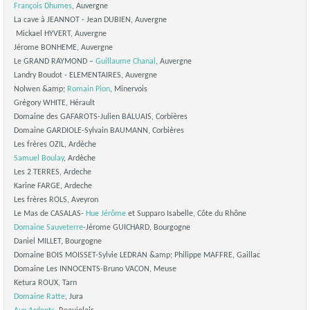
François Dhumes
, Auvergne
La cave à JEANNOT - Jean DUBIEN, Auvergne
Mickael HYVERT, Auvergne
Jérome BONHEME, Auvergne
Le GRAND RAYMOND –
Guillaume Chanal
, Auvergne
Landry Boudot - ELEMENTAIRES, Auvergne
Nolwen &amp;
Romain Pion
, Minervois
Grégory WHITE, Hérault
Domaine des GAFAROTS-Julien BALUAIS, Corbières
Domaine GARDIOLE-Sylvain BAUMANN, Corbières
Les frères OZIL, Ardèche
Samuel Boulay
, Ardèche
Les 2 TERRES, Ardeche
Karine FARGE, Ardeche
Les frères ROLS, Aveyron
Le Mas de CASALAS-
Hue Jérôme
et Supparo Isabelle, Côte du Rhône
Domaine Sauveterre
-Jérome GUICHARD, Bourgogne
Daniel MILLET, Bourgogne
Domaine BOIS MOISSET-Sylvie LEDRAN &amp; Philippe MAFFRE, Gaillac
Domaine Les INNOCENTS-Bruno VACON, Meuse
Ketura ROUX, Tarn
Domaine Ratte
, Jura