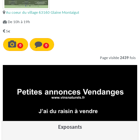
Au coeur du village 63160 Glaine Montaigut
De 10h à 19h
5€
0
0
Page visitée
2439
fois
Exposants