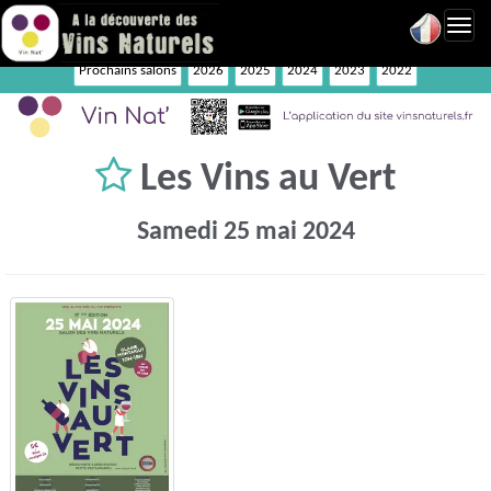
Toggl
navig
Prochains salons
2026
2025
2024
2023
2022
Les Vins au Vert
Samedi 25 mai 2024