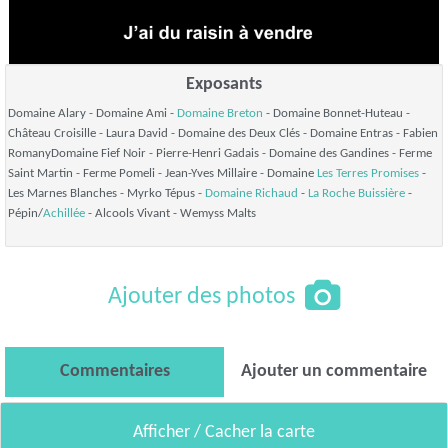
Exposants
Domaine Alary - Domaine Ami -
Domaine Breton
- Domaine Bonnet-Huteau -
Château Croisille - Laura David - Domaine des Deux Clés - Domaine Entras - Fabien
RomanyDomaine Fief Noir - Pierre-Henri Gadais - Domaine des Gandines - Ferme
Saint Martin - Ferme Pomeli - Jean-Yves Millaire - Domaine
Les Terres Promises
-
Les Marnes Blanches - Myrko Tépus -
Domaine Richaud
-
La Roche Buissière
-
Pépin/
Achillée
- Alcools Vivant - Wemyss Malts
Ajouter des photos
Commentaires
Ajouter un commentaire
Afficher / Cacher la carte