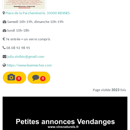
Place de la Parcheminerie, 35000 RENNES
Samedi 16h-19h, dimanche 10h-19h
lundi 10h-18h
7€ entrée + un verre compris
06 08 92 98 95
julia.vinibio@gmail.com
https://www.lesemeches.com
0
0
Page visitée
2023
fois