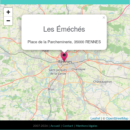
+
×
−
Les Éméchés
Place de la Parcheminerie, 35000 RENNES
Leaflet
| ©
OpenStreetMap
2007-2026 |
Accueil
|
Contact
|
Mentions légales