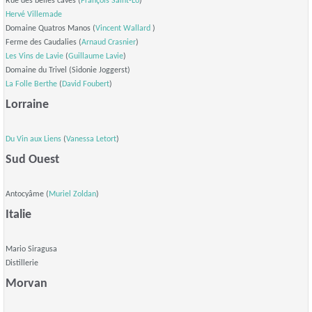
Rue des belles caves (
François Saint-Lô
)
Hervé Villemade
Domaine Quatros Manos (
Vincent Wallard
)
Ferme des Caudalies (
Arnaud Crasnier
)
Les Vins de Lavie
(
Guillaume Lavie
)
Domaine du Trivel (Sidonie Joggerst)
La Folle Berthe
(
David Foubert
)
Lorraine
Du Vin aux Liens
(
Vanessa Letort
)
Sud Ouest
Antocyâme (
Muriel Zoldan
)
Italie
Mario Siragusa
Distillerie
Morvan