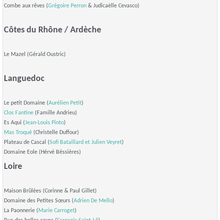
Combe aux rêves (
Grégoire Perron
& Judicaëlle Cevasco)
Côtes du Rhône / Ardèche
Le Mazel (Gérald Oustric)
Languedoc
Le petit Domaine (
Aurélien Petit
)
Clos Fantine
(Famille Andrieu)
Es Aqui (
Jean-Louis Pinto
)
Mas Troqué
(Christelle Duffour)
Plateau de Cascal (
Sofi Bataillard et
Julien Veyret
)
Domaine Eole (Hérvé Béssières)
Loire
Maison Brûlées (Corinne & Paul Gillet)
Domaine des Petites Sœurs (
Adrien De Mello
)
La Paonnerie (
Marie Carroget
)