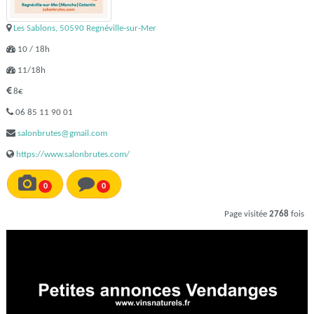
Les Sablons, 50590 Regnéville-sur-Mer
10 / 18h
11/18h
8€
06 85 11 90 01
salonbrutes@gmail.com
https://www.salonbrutes.com/
0
0
Page visitée
2768
fois