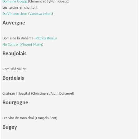
Domaine Goepp
(Clement et Sylvain Goepp)
Les jardins en chantant
Du Vin aux Liens
(
Vanessa Letort
)
Auvergne
Domaine la Bohême (
Patrick Bouju
)
No Control
(
Vincent Marie
)
Beaujolais
Romuald Vallot
Bordelais
Château l'Hospital (Christine et Alain Duhamel)
Bourgogne
Les vins de mon chai (François Écot)
Bugey