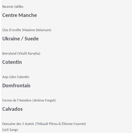
Kwasne Jablko
Centre Manche
Clos D'urville (Maxime Delamare)
Ukraine / Suede
Berryland (Vitalii Karvyha)
Cotentin
Aop cidre Cotentin
Domfrontais
Ferme de l’Yonnière (Jérôme Forget)
Calvados
Domaine des 5 Autels (Thibault Pitrou & Étienne Fournet)
Cyril Zangs