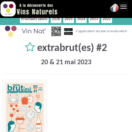
Toggl
navig
Prochains salons
2026
2025
2024
2023
2022
extrabrut(es) #2
20 & 21 mai 2023